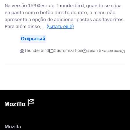
Na versão 153.0esr do Thunderbird, quando se clica
na pasta com o botão direito do rato, o menu não
apresenta a opção de adicionar pastas aos favoritos.
Para além disso, …
(читать ещё)
Открытый
Thunderbird
Customization
задан 5 часов назад
Mozilla