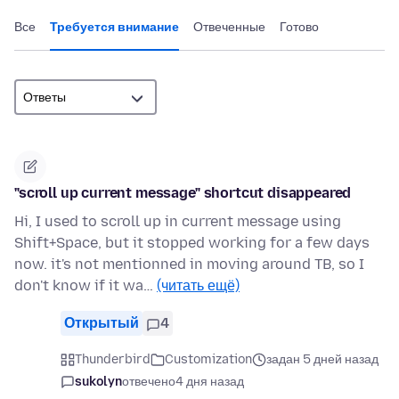
Все
Требуется внимание
Отвеченные
Готово
"scroll up current message" shortcut disappeared
Hi, I used to scroll up in current message using
Shift+Space, but it stopped working for a few days
now. it's not mentionned in moving around TB, so I
don't know if it wa…
(читать ещё)
Открытый
4
Thunderbird
Customization
задан 5 дней назад
sukolyn
отвечено
4 дня назад