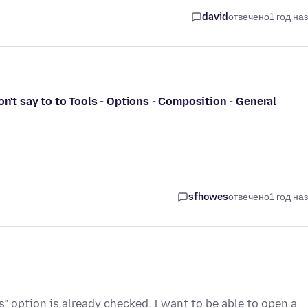
david
отвечено
1 год на
on't say to to Tools - Options - Composition - General
sfhowes
отвечено
1 год на
" option is already checked. I want to be able to open a