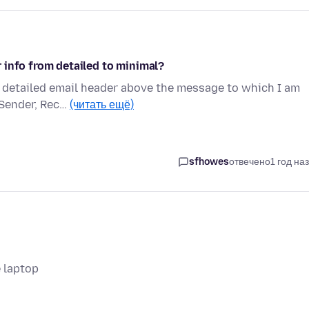
 info from detailed to minimal?
a detailed email header above the message to which I am
 Sender, Rec…
(читать ещё)
sfhowes
отвечено
1 год на
 laptop