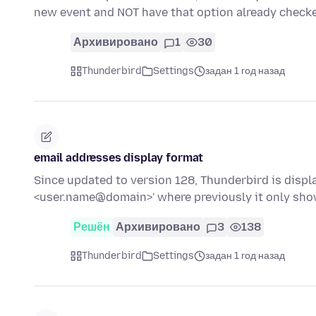
new event and NOT have that option already check
Архивировано
1
30
Thunderbird
Settings
задан 1 год назад
email addresses display format
Since updated to version 128, Thunderbird is displ
<user.name@domain>' where previously it only sho
Решён
Архивировано
3
138
Thunderbird
Settings
задан 1 год назад