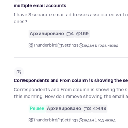
multiple email accounts
I have 3 separate email addresses associated wit
ones?
Архивировано
4
169
Thunderbird
Settings
задан 2 года назад
Correspondents and From column is showing the sen
Correspondents and From column is showing the se
this morning. How do I remove showing the email 
Решён
Архивировано
3
449
Thunderbird
Settings
задан 1 год назад