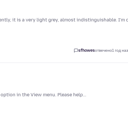
y, it is a very light grey, almost indistinguishable. I'm 
sfhowes
отвечено
1 год на
o option in the View menu. Please help...