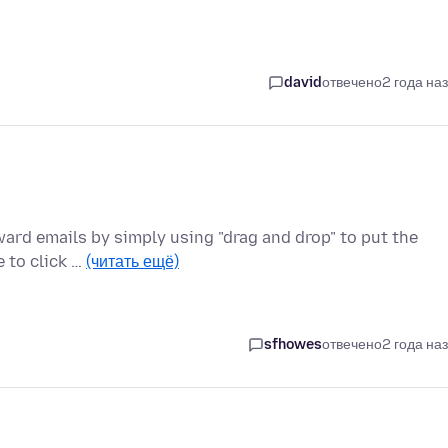
david
отвечено
2 года на
rward emails by simply using "drag and drop" to put the
e to click …
(читать ещё)
sfhowes
отвечено
2 года на