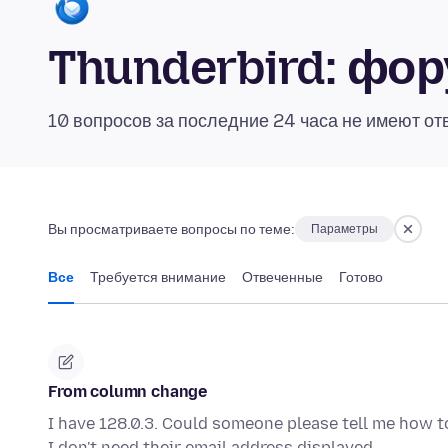
Thunderbird: фо
10 вопросов за последние 24 часа не имеют от
Вы просматриваете вопросы по теме:
Параметры
Все
Требуется внимание
Отвеченные
Готово
From column change
I have 128.0.3. Could someone please tell me how t
I don't need their email address displayed.