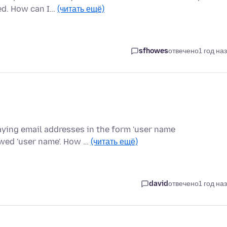
ed. How can I…
(читать ещё)
sfhowes
отвечено
1 год на
aying email addresses in the form 'user name
wed 'user name'. How …
(читать ещё)
david
отвечено
1 год на