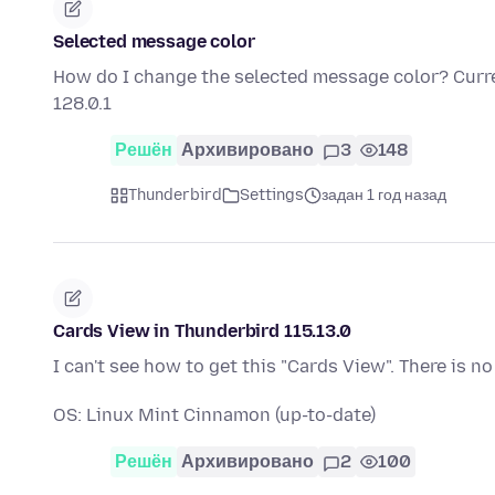
Selected message color
How do I change the selected message color? Currentl
128.0.1
Решён
Архивировано
3
148
Thunderbird
Settings
задан 1 год назад
Cards View in Thunderbird 115.13.0
I can't see how to get this "Cards View". There is n
OS: Linux Mint Cinnamon (up-to-date)
Решён
Архивировано
2
100