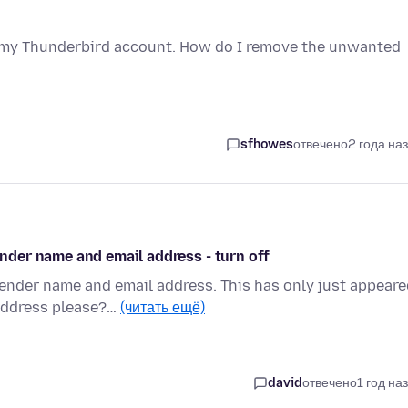
h my Thunderbird account. How do I remove the unwanted
sfhowes
отвечено
2 года на
der name and email address - turn off
nder name and email address. This has only just appeare
address please?…
(читать ещё)
david
отвечено
1 год на