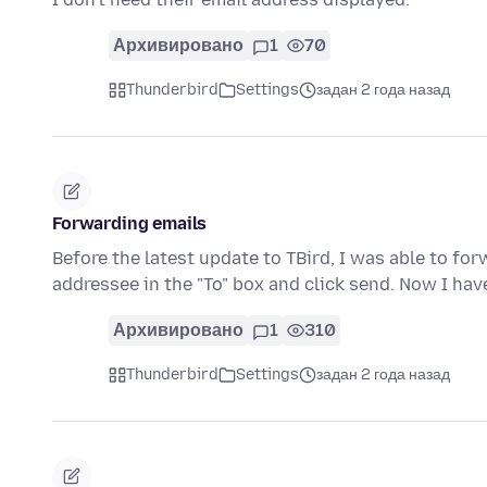
Архивировано
1
70
Thunderbird
Settings
задан 2 года назад
Forwarding emails
Before the latest update to TBird, I was able to fo
addressee in the "To" box and click send. Now I hav
Архивировано
1
310
Thunderbird
Settings
задан 2 года назад