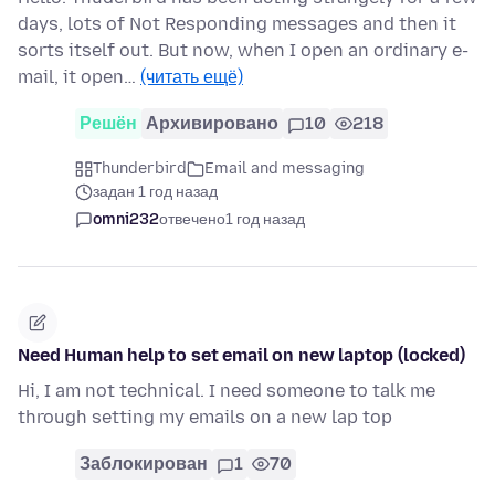
days, lots of Not Responding messages and then it
sorts itself out. But now, when I open an ordinary e-
mail, it open…
(читать ещё)
Решён
Архивировано
10
218
Thunderbird
Email and messaging
задан 1 год назад
omni232
отвечено
1 год назад
Need Human help to set email on new laptop (locked)
Hi, I am not technical. I need someone to talk me
through setting my emails on a new lap top
Заблокирован
1
70