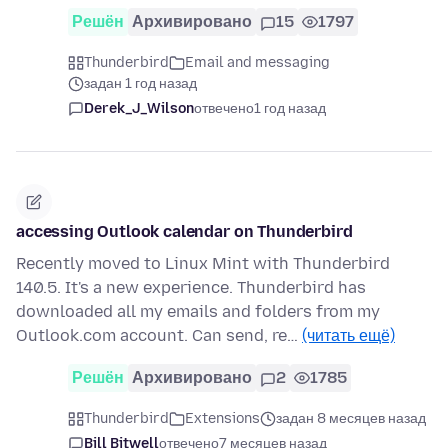
Решён
Архивировано
15
1797
Thunderbird
Email and messaging
задан 1 год назад
Derek_J_Wilson
отвечено
1 год назад
accessing Outlook calendar on Thunderbird
Recently moved to Linux Mint with Thunderbird
140.5. It's a new experience. Thunderbird has
downloaded all my emails and folders from my
Outlook.com account. Can send, re…
(читать ещё)
Решён
Архивировано
2
1785
Thunderbird
Extensions
задан 8 месяцев назад
Bill Bitwell
отвечено
7 месяцев назад