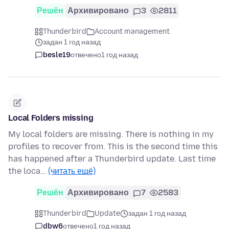
Решён
Архивировано
3
2811
Thunderbird
Account management
задан 1 год назад
besle19
отвечено
1 год назад
Local Folders missing
My local folders are missing. There is nothing in my
profiles to recover from. This is the second time this
has happened after a Thunderbird update. Last time
the loca…
(читать ещё)
Решён
Архивировано
7
2583
Thunderbird
Update
задан 1 год назад
dbw6
отвечено
1 год назад