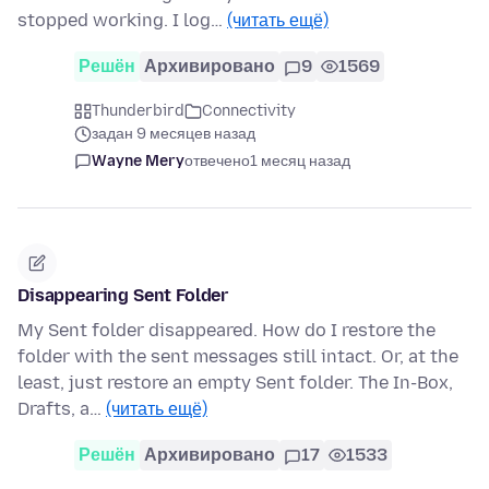
stopped working. I log…
(читать ещё)
Решён
Архивировано
9
1569
Thunderbird
Connectivity
задан 9 месяцев назад
Wayne Mery
отвечено
1 месяц назад
Disappearing Sent Folder
My Sent folder disappeared. How do I restore the
folder with the sent messages still intact. Or, at the
least, just restore an empty Sent folder. The In-Box,
Drafts, a…
(читать ещё)
Решён
Архивировано
17
1533