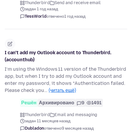
Thunderbird
Send and receive email
задан 1 год назад
TessWorld
отвечено
1 год назад
I can’t add my Outlook account to Thunderbird.
(accounthub)
I’m using the Windows 11 version of the Thunderbird
app, but when I try to add my Outlook account and
enter my password, it shows “Authentication failed.
Please check you…
(читать ещё)
Решён
Архивировано
9
1491
Thunderbird
Email and messaging
задан 11 месяцев назад
Dubladon
отвечено
9 месяцев назад