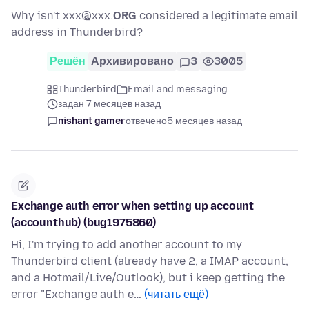
Why isn't xxx@xxx.
ORG
considered a legitimate email
address in Thunderbird?
Решён
Архивировано
3
3005
Thunderbird
Email and messaging
задан 7 месяцев назад
nishant gamer
отвечено
5 месяцев назад
Exchange auth error when setting up account
(accounthub) (bug1975860)
Hi, I'm trying to add another account to my
Thunderbird client (already have 2, a IMAP account,
and a Hotmail/Live/Outlook), but i keep getting the
error "Exchange auth e…
(читать ещё)