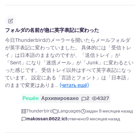
フォルダの名前が急に英字表記に変わった
今日Thunderbirdのメーラーを開いたらメールフォルダ
が英字表記に変わっていました。 具体的には「受信トレ
イ」は日本語のままなのですが、「送信トレイ」が
「Sent」になり「迷惑メール」が「Junk」に変わるとい
った感じです。 受信トレイ以外はすべて英字表記になっ
ています。 設定にある「言語とフォント」は「日本語」
のままで変更はありま…
(читать ещё)
Решён
Архивировано
2
4327
Thunderbird
Languages
задан 9 месяцев назад
makossan.0622.ict
отвечено
9 месяцев назад