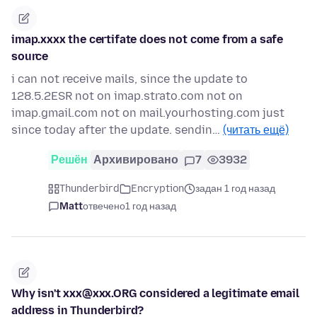
imap.xxxx the certifate does not come from a safe
source
i can not receive mails, since the update to
128.5.2ESR not on imap.strato.com not on
imap.gmail.com not on mail.yourhosting.com just
since today after the update. sendin…
(читать ещё)
Решён
Архивировано
7
3932
Thunderbird
Encryption
задан 1 год назад
Matt
отвечено
1 год назад
Why isn't xxx@xxx.ORG considered a legitimate email
address in Thunderbird?