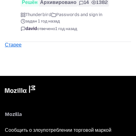
Решён
Архивировано
14
1382
Thunderbird
Passwords and sign in
задан 1 год назад
david
отвечено
1 год назад
Старее
Mozilla
Сообщить о злоупотреблении торговой маркой