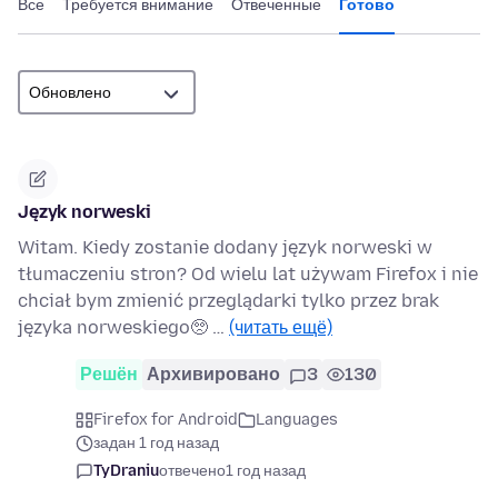
Все
Требуется внимание
Отвеченные
Готово
Język norweski
Witam. Kiedy zostanie dodany język norweski w
tłumaczeniu stron? Od wielu lat używam Firefox i nie
chciał bym zmienić przeglądarki tylko przez brak
języka norweskiego🥺 …
(читать ещё)
Решён
Архивировано
3
130
Firefox for Android
Languages
задан 1 год назад
TyDraniu
отвечено
1 год назад