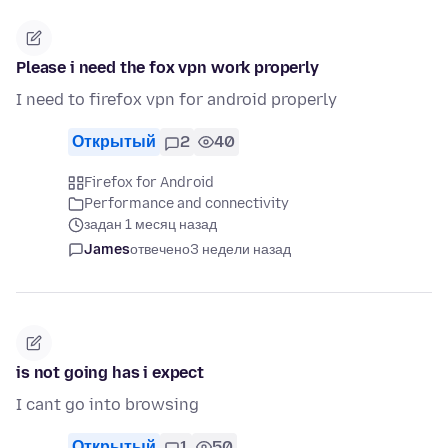
Please i need the fox vpn work properly
I need to firefox vpn for android properly
Открытый
2
40
Firefox for Android
Performance and connectivity
задан 1 месяц назад
James
отвечено
3 недели назад
is not going has i expect
I cant go into browsing
Открытый
1
50