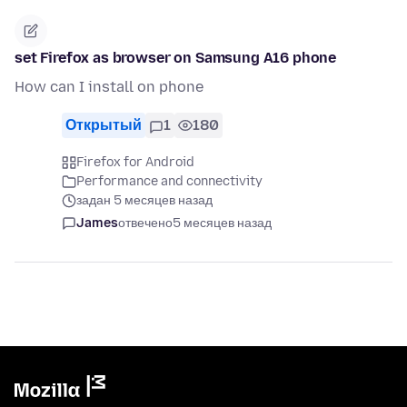
set Firefox as browser on Samsung A16 phone
How can I install on phone
Открытый
1
180
Firefox for Android
Performance and connectivity
задан 5 месяцев назад
James
отвечено
5 месяцев назад