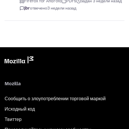
Firefox for Android
PDFs
задан 3 недели назад
jbr
отвечено
3 недели назад
Mozilla
Сообщить о злоупотреблении торговой маркой
Исходный код
Твиттер