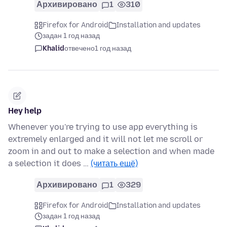
Архивировано
1
310
Firefox for Android
Installation and updates
задан 1 год назад
Khalid
отвечено
1 год назад
Hey help
Whenever you're trying to use app everything is
extremely enlarged and it will not let me scroll or
zoom in and out to make a selection and when made
a selection it does …
(читать ещё)
Архивировано
1
329
Firefox for Android
Installation and updates
задан 1 год назад