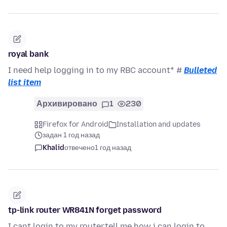
royal bank
I need help logging in to my RBC account* #
Bulleted
list item
Архивировано
1
230
Firefox for Android
Installation and updates
задан 1 год назад
Khalid
отвечено
1 год назад
tp-link router WR841N forget password
I cant login to my router.tell me how i can login to