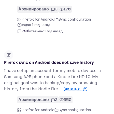
Архивировано
3
170
Firefox for Android
Sync configuration
задан 1 год назад
Paul
отвечено
1 год назад
Firefox sync on Android does not save history
I have setup an account for my mobile devices, a
Samsung A25 phone and a Kindle fire HD 10. My
original goal was to backup/copy my browsing
history from the kindle fire. …
(читать ещё)
Архивировано
2
350
Firefox for Android
Sync configuration