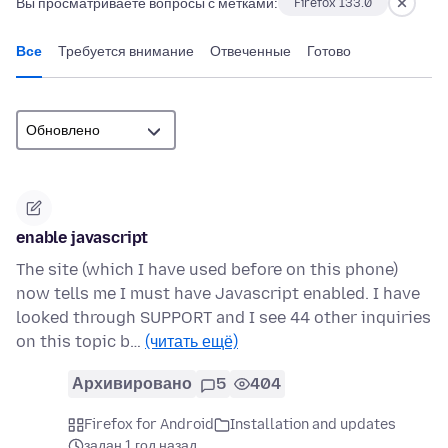
Вы просматриваете вопросы с метками:
Firefox 133.0
Все
Требуется внимание
Отвеченные
Готово
enable javascript
The site (which I have used before on this phone)
now tells me I must have Javascript enabled. I have
looked through SUPPORT and I see 44 other inquiries
on this topic b…
(читать ещё)
Архивировано
5
404
Firefox for Android
Installation and updates
задан 1 год назад