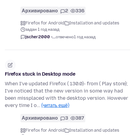
Архивировано
2
336
Firefox for Android
Installation and updates
задан 1 год назад
jscher2000 -...
отвечено
1 год назад
Firefox stuck in Desktop mode
When I've updated Firefox ( 130.0)- from ( Play store);
I've noticed that the new version in some way had
been missplaced with the desktop version. However
every time I o…
(читать ещё)
Архивировано
3
387
Firefox for Android
Installation and updates