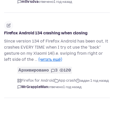
mthrsdva
отвечено
1 год назад
Firefox Android 134 crashing when closing
Since version 134 of Firefox Android has been out, it
crashes EVERY TIME when I try ot use the "back"
gesture on my Xiaomi 14(i.e. swiping from right or
left side of the …
(читать ещё)
Архивировано
3
120
Firefox for Android
App crash
задан 1 год назад
MrGrappleMan
отвечено
1 год назад