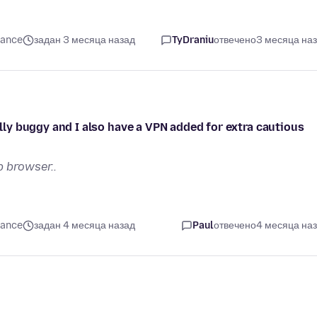
mance
задан 3 месяца назад
TyDraniu
отвечено
3 месяца на
ally buggy and I also have a VPN added for extra cautious
 browser..
mance
задан 4 месяца назад
Paul
отвечено
4 месяца на