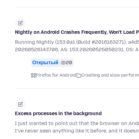
Nightly on Android Crashes Frequently, Won't Load 
Running Nightly (153.0a1 (Build #2016163271), 
20260526143706, AS: 153.20260525050231, OS: A
Открытый
20
Firefox for Android
Crashing and slow perfor
Excess processes in the background
I just wanted to point out that the browser on An
I’ve never seen anything like it before, and it doe