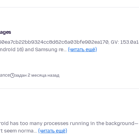
Pages
a4d50ea7cb22bb9324cc8d62c6a03bfe902ea170, GV: 153.0a1
ndroid 16) and Samsung re…
(читать ещё)
mance
задан 2 месяца назад
droid has too many processes running in the background—
sn’t seem norma…
(читать ещё)