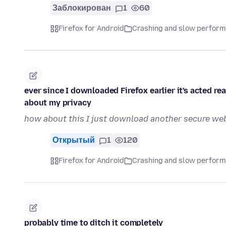
Заблокирован
1
60
Firefox for Android
Crashing and slow perfor
ever since I downloaded Firefox earlier it's acted re
about my privacy
how about this I just download another secure web
Открытый
1
120
Firefox for Android
Crashing and slow perfor
probably time to ditch it completely