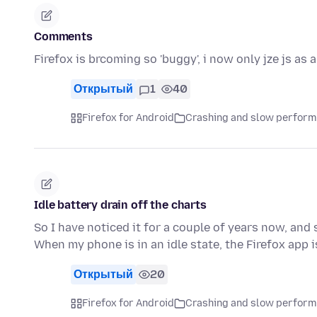
Comments
Firefox is brcoming so 'buggy', i now only jze js as a
Открытый
1
40
Firefox for Android
Crashing and slow perfor
Idle battery drain off the charts
So I have noticed it for a couple of years now, and s
When my phone is in an idle state, the Firefox app 
Открытый
20
Firefox for Android
Crashing and slow perfor