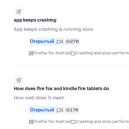
app keeps crashing
App keeps crashing & running slow
Открытый
1
270
Firefox for Android
Crashing and slow perfor
How does fire fox and kindle fire tablets do
How well does it mesh
Открытый
1
170
Firefox for Android
Crashing and slow perfor