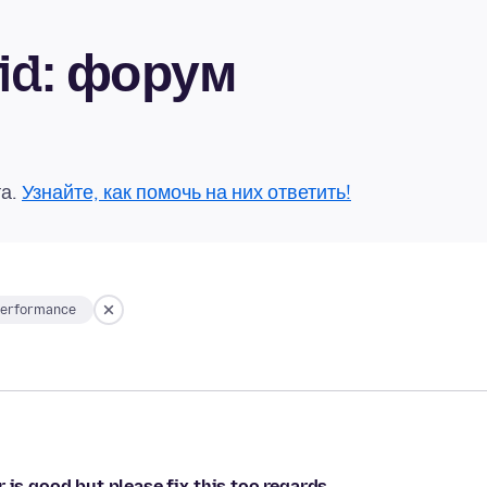
oid: форум
та.
Узнайте, как помочь на них ответить!
performance
 is good but please fix this too regards