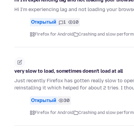
Hi I'm experiencing lag and not loading your browse
Открытый
1
10
Firefox for Android
Crashing and slow perfor
very slow to load, sometimes doesn't load at all
Just recently Firefox has gotten really slow to open
reinstalling it which helped for about 2 tries. I th
Открытый
30
Firefox for Android
Crashing and slow perfor