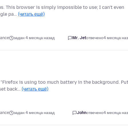
s. This browser is simply impossible to use; I can't even
ingle pa…
(читать ещё)
mance
задан 4 месяца назад
Mr. Jet
отвечено
4 месяца на
"Firefox is using too much battery in the background. Pu
e set back…
(читать ещё)
mance
задан 4 месяца назад
John
отвечено
4 месяца на