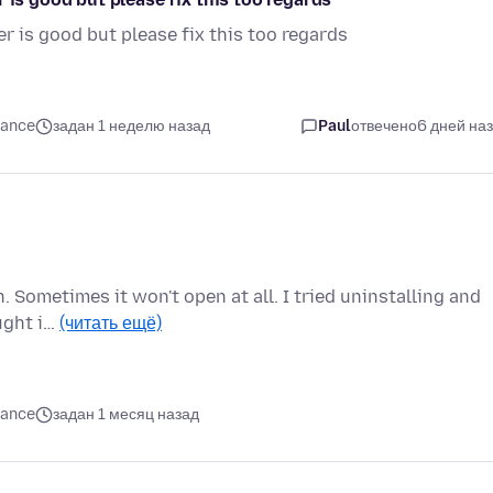
r is good but please fix this too regards
mance
задан 1 неделю назад
Paul
отвечено
6 дней на
. Sometimes it won't open at all. I tried uninstalling and
ought i…
(читать ещё)
mance
задан 1 месяц назад