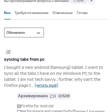
Вы просматриваете вопросы с метками:
C-Sync
Все
Требуется внимание
Отвеченные
Готово
syncing tabs from pc
I bought a new android (Samsung) tablet. I want to
sync all the tabs I have on my Windows PC to the
tablet. I am not tech savvy.. further, why can't the
Firefox page t…
(читать ещё)
Архивировано
1
520
Firefox for Android
Performance and connectivity
задан 1 год назад