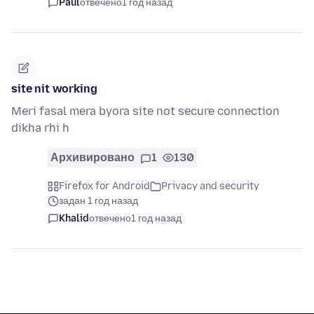
Paul
отвечено
1 год назад
site nit working
Meri fasal mera byora site not secure connection
dikha rhi h
Архивировано
1
130
Firefox for Android
Privacy and security
задан 1 год назад
Khalid
отвечено
1 год назад