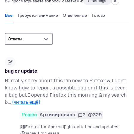
Вы просматриваете вопросы с метками:
C-settings
Все
Требуется внимание
Отвеченные
Готово
bug or update
Hi really sorry about this I'm new to Firefox & I don't
know how to report a possible bug or if this is even
a bug but I opened Firefox this morning & my search
b…
(читать ещё)
Решён
Архивировано
2
329
Firefox for Android
Installation and updates
задан 1 год назад