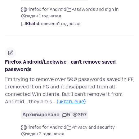
Firefox for Android
Passwords and sign in
задан 1 год назад
Khalid
отвечено
1 год назад
Firefox Android/Lockwise - can't remove saved
passwords
I'm trying to remove over 500 passwords saved in FF,
I removed it on PC and it disappeared from all
connected Win clients. But I can't remove it from
Android - they are s…
(читать ещё)
Архивировано
5
397
Firefox for Android
Privacy and security
задан 2 года назад