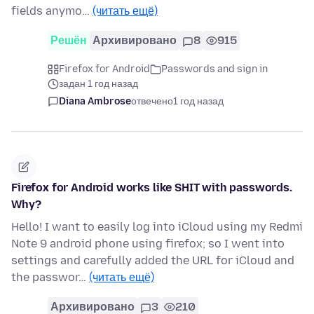
fields anymo…
(читать ещё)
Решён
Архивировано
8
915
Firefox for Android
Passwords and sign in
задан 1 год назад
Diana Ambrose
отвечено
1 год назад
Firefox for Android works like SHIT with passwords.
Why?
Hello! I want to easily log into iCloud using my Redmi
Note 9 android phone using firefox; so I went into
settings and carefully added the URL for iCloud and
the passwor…
(читать ещё)
Архивировано
3
210