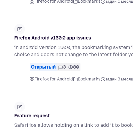
Firefox for Android
Bookmarks
задан 5 месяц
Firefox Android v150.0 app issues
in android Version 150.0, the bookmarking system 
choice and doors not change to the latest folder
Открытый
3
80
Firefox for Android
Bookmarks
задан 3 месяц
Feature request
Safari ios allows holding on a link to add it to boo