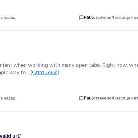
а назад
Paul
отвечено
4 месяца на
nvenient when working with many open tabs. Right now, wh
imple way to…
(читать ещё)
а назад
Paul
отвечено
4 месяца на
alid url."