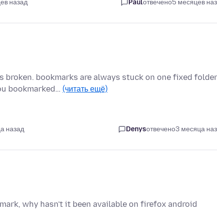
ев назад
Paul
отвечено
5 месяцев на
is broken. bookmarks are always stuck on one fixed folde
 you bookmarked…
(читать ещё)
а назад
Denys
отвечено
3 месяца на
kmark, why hasn't it been available on firefox android