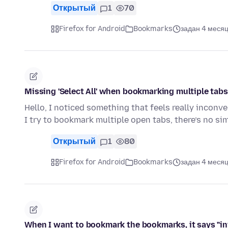
Открытый
1
70
Firefox for Android
Bookmarks
задан 4 месяц
Missing 'Select All' when bookmarking multiple tabs
Hello, I noticed something that feels really inco
I try to bookmark multiple open tabs, there’s no s
Открытый
1
80
Firefox for Android
Bookmarks
задан 4 месяц
When I want to bookmark the bookmarks, it says "inv