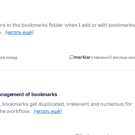
ers in the bookmarks folder when I add or edit bookmarks
oo…
(читать ещё)
ев назад
marklar
отвечено
3 месяца на
management of bookmarks
s, bookmarks get duplicated, irrelevant and numerous for
 the workflow…
(читать ещё)