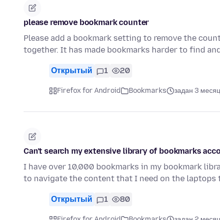
please remove bookmark counter
Please add a bookmark setting to remove the counter
together. It has made bookmarks harder to find an
Открытый
1
20
Firefox for Android
Bookmarks
задан 3 месяц
Can't search my extensive library of bookmarks acc
I have over 10,000 bookmarks in my bookmark libra
to navigate the content that I need on the laptops 
Открытый
1
80
Firefox for Android
Bookmarks
задан 2 месяц