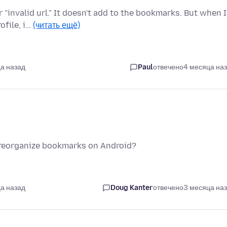
r "invalid url." It doesn't add to the bookmarks. But when I
ofile, i…
(читать ещё)
а назад
Paul
отвечено
4 месяца на
t reorganize bookmarks on Android?
а назад
Doug Kanter
отвечено
3 месяца на