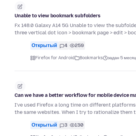
Unable to view bookmark subfolders
Fx 148.0 Galaxy A14 5G Unable to view the subfold
three vertical dot icon > bookmark page > edit > b
Открытый
4
259
Firefox for Android
Bookmarks
задан 5 месяц
Can we have a better workflow for mobile device 
I've used Firefox a long time on different platform
the same websites. When I try to rationalize them
Открытый
3
130