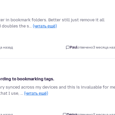
 in bookmark folders. Better still just remove it all
d doubles the s…
(читать ещё)
а назад
Paul
отвечено
3 месяца на
ording to bookmarking tags.
ry synced across my devices and this is invaluable for m
that I use, …
(читать ещё)
а назад
Denys
отвечено
2 месяца на