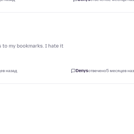
s to my bookmarks. I hate it
ев назад
Denys
отвечено
5 месяцев на