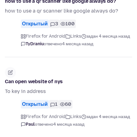
how to use a qr scanner like google always do?
how to use a qr scanner like google always do?
Открытый
3
100
Firefox for Android
Links
задан 4 месяца назад
TyDraniu
отвечено
4 месяца назад
Can open website of nys
To key in address
Открытый
1
60
Firefox for Android
Links
задан 4 месяца назад
Paul
отвечено
4 месяца назад