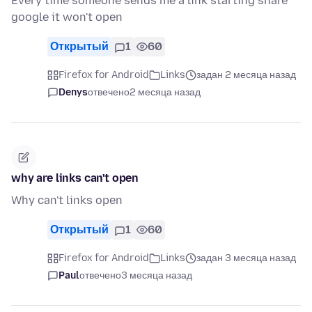
Every time someone sends me a link starting share
google it won't open
Открытый
1
60
Firefox for Android
Links
задан 2 месяца назад
Denys
отвечено
2 месяца назад
why are links can't open
Why can't links open
Открытый
1
60
Firefox for Android
Links
задан 3 месяца назад
Paul
отвечено
3 месяца назад