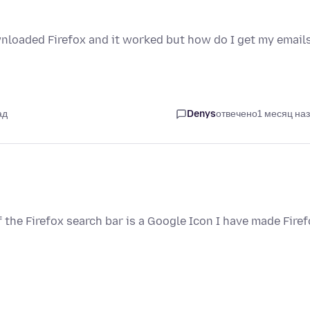
nloaded Firefox and it worked but how do I get my emails
ад
Denys
отвечено
1 месяц на
 the Firefox search bar is a Google Icon I have made Fire