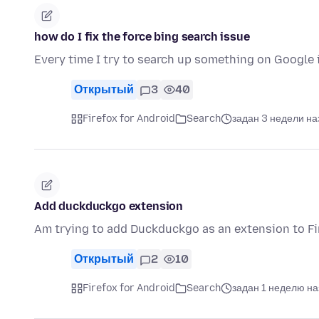
how do I fix the force bing search issue
Every time I try to search up something on Google i
Открытый
3
40
Firefox for Android
Search
задан 3 недели на
Add duckduckgo extension
Am trying to add Duckduckgo as an extension to Fi
Открытый
2
10
Firefox for Android
Search
задан 1 неделю на