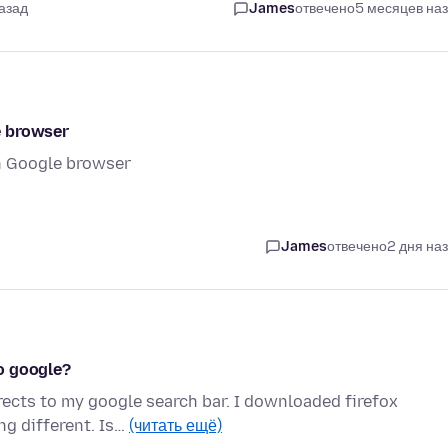
азад
James
отвечено
5 месяцев на
e browser
gh Google browser
James
отвечено
2 дня на
to google?
directs to my google search bar. I downloaded firefox
g different. Is…
(читать ещё)