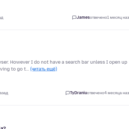
ад
James
отвечено
1 месяц на
ser. However I do not have a search bar unless I open up
aving to go t…
(читать ещё)
азад
TyDraniu
отвечено
4 месяца на
la?