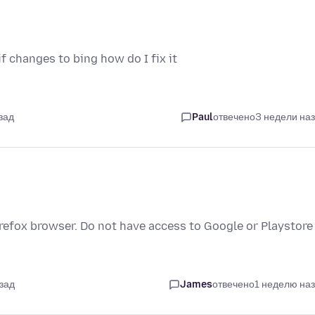
f changes to bing how do I fix it
зад
Paul
отвечено
3 недели на
refox browser. Do not have access to Google or Playstore
зад
James
отвечено
1 неделю на