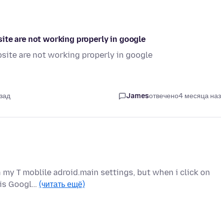
ite are not working properly in google
site are not working properly in google
зад
James
отвечено
4 месяца на
in my T moblile adroid.main settings, but when i click on
r is Googl…
(читать ещё)