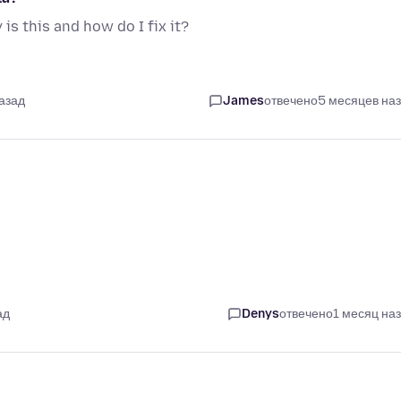
is this and how do I fix it?
азад
James
отвечено
5 месяцев на
ад
Denys
отвечено
1 месяц на