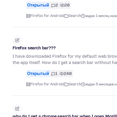
Открытый
2
20
Firefox for Android
Search
задан 1 месяц наз
Firefox search bar???
I have downloaded Firefox for my default web brow
the app itself. How do I get a search bar without h
Открытый
1
240
Firefox for Android
Search
задан 5 месяцев н
why do I get a chrome search bar when I open Mozil