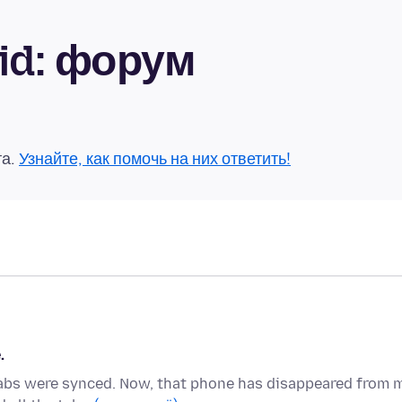
oid: форум
та.
Узнайте, как помочь на них ответить!
.
 tabs were synced. Now, that phone has disappeared from 