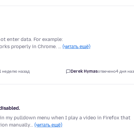
ot enter data. For example:
rks properly in Chrome. …
(читать ещё)
1 неделю назад
Derek Hymas
отвечено
4 дня на
disabled.
 in my pulldown menu when I play a video in Firefox that
ation manually…
(читать ещё)