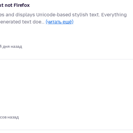
t not Firefox
es and displays Unicode-based stylish text. Everything
generated text doe…
(читать ещё)
4 дня назад
асов назад