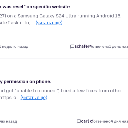
n was reset" on specific website
927) on a Samsung Galaxy S24 Ultra running Android 16.
e I ask it to, …
(читать ещё)
1 неделю назад
schafer4
отвечено
1 день на
ry permission on phone.
and got "unable to connect", tried a few fixes from other
e https-o…
(читать ещё)
елю назад
carl cj
отвечено
4 дня на