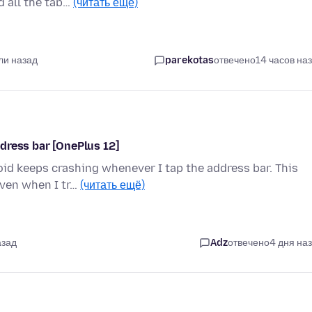
d all the tab…
(читать ещё)
ли назад
parekotas
отвечено
14 часов на
dress bar [OnePlus 12]
oid keeps crashing whenever I tap the address bar. This
even when I tr…
(читать ещё)
азад
Adz
отвечено
4 дня на