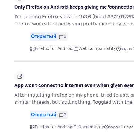
Only Firefox on Android keeps giving me "connectio
I'm running Firefox version 153.0 (build #2016172
Firefox works fine accessing pretty much any websit
Открытый
3
Firefox for Android
Web compatibility
задан 
App won't connect to internet even when given eve
After installing firefox on my phone, tried to use, 
similar threads, but still nothing. Toggled with th
Открытый
2
Firefox for Android
Connectivity
задан 1 нед