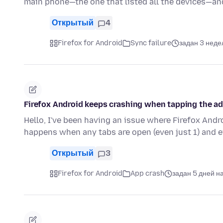
main phone—the one that listed all the devices—an
Открытый
4
Firefox for Android
Sync failure
задан 3 неде
Firefox Android keeps crashing when tapping the ad
Hello, I've been having an issue where Firefox Andr
happens when any tabs are open (even just 1) and 
Открытый
3
Firefox for Android
App crash
задан 5 дней н