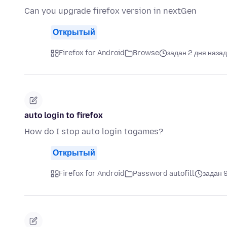
Can you upgrade firefox version in nextGen
Открытый
Firefox for Android
Browse
задан 2 дня назад
auto login to firefox
How do I stop auto login togames?
Открытый
Firefox for Android
Password autofill
задан 