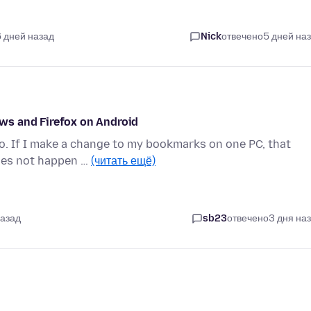
6 дней назад
Nick
отвечено
5 дней на
ws and Firefox on Android
o. If I make a change to my bookmarks on one PC, that
does not happen …
(читать ещё)
назад
sb23
отвечено
3 дня на