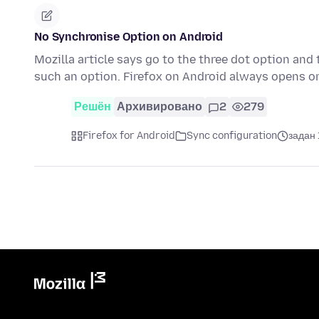
No Synchronise Option on Android
Mozilla article says go to the three dot option and t
such an option. Firefox on Android always opens o
Решён
Архивировано
2
279
Firefox for Android
Sync configuration
задан 