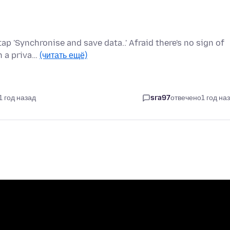
ap 'Synchronise and save data..' Afraid there's no sign of
n a priva…
(читать ещё)
1 год назад
sra97
отвечено
1 год на