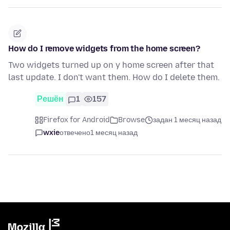
How do I remove widgets from the home screen?
Two widgets turned up on y home screen after that
last update. I don't want them. How do I delete them.
Решён
1
157
Firefox for Android
Browse
задан 1 месяц назад
wxie
отвечено
1 месяц назад