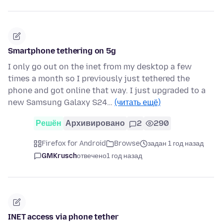
Smartphone tethering on 5g
I only go out on the inet from my desktop a few
times a month so I previously just tethered the
phone and got online that way. I just upgraded to a
new Samsung Galaxy S24…
(читать ещё)
Решён
Архивировано
2
290
Firefox for Android
Browse
задан 1 год назад
GMKrusch
отвечено
1 год назад
INET access via phone tether