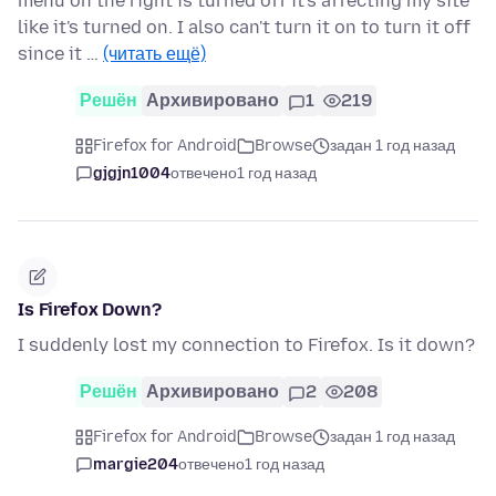
menu on the right is turned off it's affecting my site
like it's turned on. I also can't turn it on to turn it off
since it …
(читать ещё)
Решён
Архивировано
1
219
Firefox for Android
Browse
задан 1 год назад
gjgjn1004
отвечено
1 год назад
Is Firefox Down?
I suddenly lost my connection to Firefox. Is it down?
Решён
Архивировано
2
208
Firefox for Android
Browse
задан 1 год назад
margie204
отвечено
1 год назад