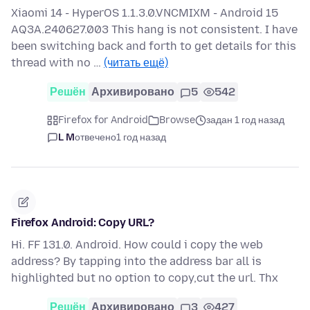
Xiaomi 14 - HyperOS 1.1.3.0.VNCMIXM - Android 15
AQ3A.240627.003 This hang is not consistent. I have
been switching back and forth to get details for this
thread with no …
(читать ещё)
Решён
Архивировано
5
542
Firefox for Android
Browse
задан 1 год назад
L M
отвечено
1 год назад
Firefox Android: Copy URL?
Hi. FF 131.0. Android. How could i copy the web
address? By tapping into the address bar all is
highlighted but no option to copy,cut the url. Thx
Решён
Архивировано
3
427