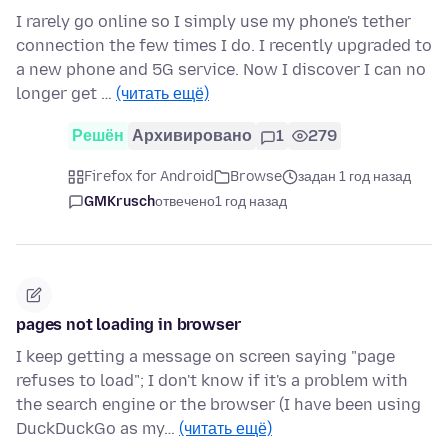
I rarely go online so I simply use my phone's tether
connection the few times I do. I recently upgraded to
a new phone and 5G service. Now I discover I can no
longer get …
(читать ещё)
Решён
Архивировано
1
279
Firefox for Android
Browse
задан 1 год назад
GMKrusch
отвечено
1 год назад
pages not loading in browser
I keep getting a message on screen saying "page
refuses to load"; I don't know if it's a problem with
the search engine or the browser (I have been using
DuckDuckGo as my…
(читать ещё)