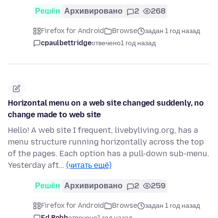
Решён
Архивировано
2
268
Firefox for Android
Browse
задан 1 год назад
cpaulbettridge
отвечено
1 год назад
Horizontal menu on a web site changed suddenly, no
change made to web site
Hello! A web site I frequent, livebyliving.org, has a
menu structure running horizontally across the top
of the pages. Each option has a pull-down sub-menu.
Yesterday aft…
(читать ещё)
Решён
Архивировано
2
259
Firefox for Android
Browse
задан 1 год назад
Ed Robb
отвечено
1 год назад