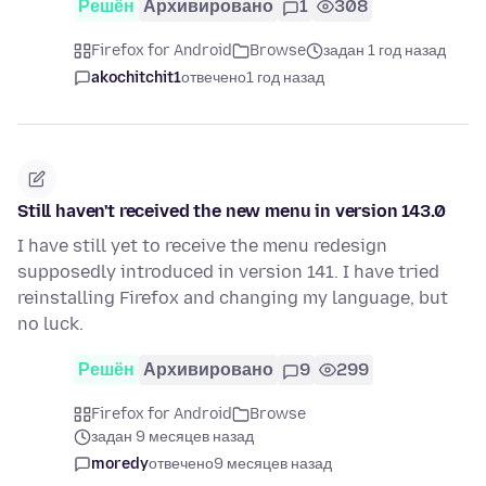
Решён
Архивировано
1
308
Firefox for Android
Browse
задан 1 год назад
akochitchit1
отвечено
1 год назад
Still haven't received the new menu in version 143.0
I have still yet to receive the menu redesign
supposedly introduced in version 141. I have tried
reinstalling Firefox and changing my language, but
no luck.
Решён
Архивировано
9
299
Firefox for Android
Browse
задан 9 месяцев назад
moredy
отвечено
9 месяцев назад