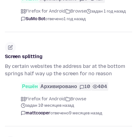
Firefox for Android
Browse
задан 1 год назад
SuMo Bot
отвечено
1 год назад
Screen splitting
By certain websites the address bar at the bottom
springs half way up the screen for no reason
Решён
Архивировано
10
404
Firefox for Android
Browse
задан 10 месяцев назад
mattcooper
отвечено
9 месяцев назад