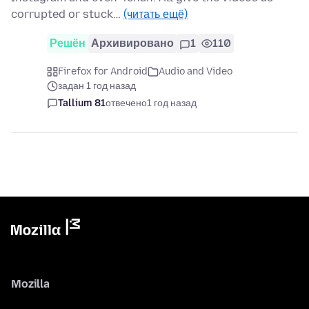
corrupted or stuck…
(читать ещё)
Решён
Архивировано
1
110
Firefox for Android
Audio and Video
задан 1 год назад
Tallium 81
отвечено
1 год назад
Mozilla