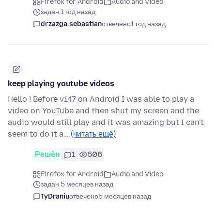
Firefox for Android
Audio and Video
задан 1 год назад
drzazga.sebastian
отвечено
1 год назад
keep playing youtube videos
Hello ! Before v147 on Android I was able to play a
video on YouTube and then shut my screen and the
audio would still play and it was amazing but I can't
seem to do it a…
(читать ещё)
Решён
1
506
Firefox for Android
Audio and Video
задан 5 месяцев назад
TyDraniu
отвечено
5 месяцев назад