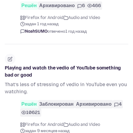
Решён
Архивировано
6
466
Firefox for Android
Audio and Video
задан 1 год назад
NoahSUMO
отвечено
1 год назад
Playing and watch the vedio of YouTube something
bad or good
That’s less of stressing of vedio in YouTube even you
watching.
Решён
Заблокирован
Архивировано
4
10621
Firefox for Android
Audio and Video
задан 9 месяцев назад