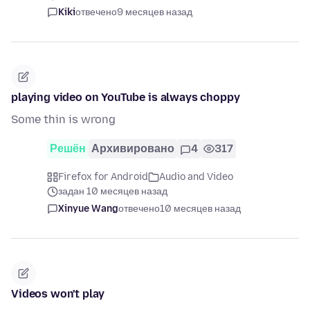
Kiki
отвечено
9 месяцев назад
playing video on YouTube is always choppy
Some thin is wrong
Решён
Архивировано
4
317
Firefox for Android
Audio and Video
задан 10 месяцев назад
Xinyue Wang
отвечено
10 месяцев назад
Videos won't play