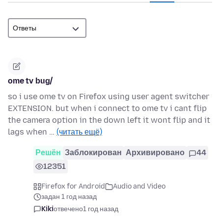
ome tv bug/
so i use ome tv on Firefox using user agent switcher
EXTENSION. but when i connect to ome tv i cant flip
the camera option in the down left it wont flip and it
lags when …
(читать ещё)
Решён
Заблокирован
Архивировано
44
12351
Firefox for Android
Audio and Video
задан 1 год назад
Kiki
отвечено
1 год назад