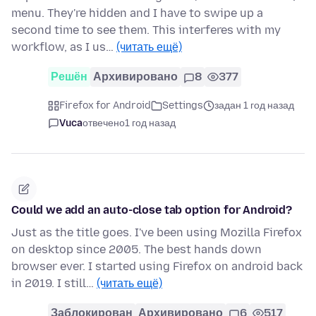
menu. They're hidden and I have to swipe up a
second time to see them. This interferes with my
workflow, as I us…
(читать ещё)
Решён
Архивировано
8
377
Firefox for Android
Settings
задан 1 год назад
Vuca
отвечено
1 год назад
Could we add an auto-close tab option for Android?
Just as the title goes. I've been using Mozilla Firefox
on desktop since 2005. The best hands down
browser ever. I started using Firefox on android back
in 2019. I still…
(читать ещё)
Заблокирован
Архивировано
6
517