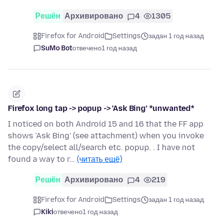
Решён
Архивировано
4
1305
Firefox for Android
Settings
задан 1 год назад
SuMo Bot
отвечено
1 год назад
Firefox long tap -> popup -> 'Ask Bing' *unwanted*
I noticed on both Android 15 and 16 that the FF app
shows 'Ask Bing' (see attachment) when you invoke
the copy/select all/search etc. popup. . I have not
found a way to r…
(читать ещё)
Решён
Архивировано
4
219
Firefox for Android
Settings
задан 1 год назад
Kiki
отвечено
1 год назад