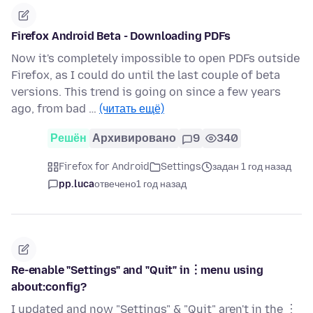
Firefox Android Beta - Downloading PDFs
Now it's completely impossible to open PDFs outside
Firefox, as I could do until the last couple of beta
versions. This trend is going on since a few years
ago, from bad …
(читать ещё)
Решён
Архивировано
9
340
Firefox for Android
Settings
задан 1 год назад
pp.luca
отвечено
1 год назад
Re-enable "Settings" and "Quit" in︙menu using
about:config?
I updated and now "Settings" & "Quit" aren't in the ︙