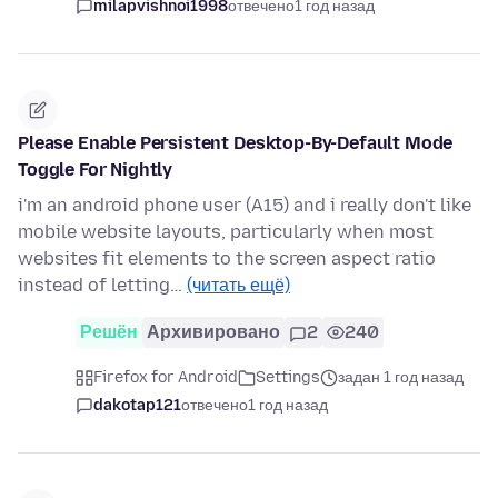
milapvishnoi1998
отвечено
1 год назад
Please Enable Persistent Desktop-By-Default Mode
Toggle For Nightly
i'm an android phone user (A15) and i really don't like
mobile website layouts, particularly when most
websites fit elements to the screen aspect ratio
instead of letting…
(читать ещё)
Решён
Архивировано
2
240
Firefox for Android
Settings
задан 1 год назад
dakotap121
отвечено
1 год назад