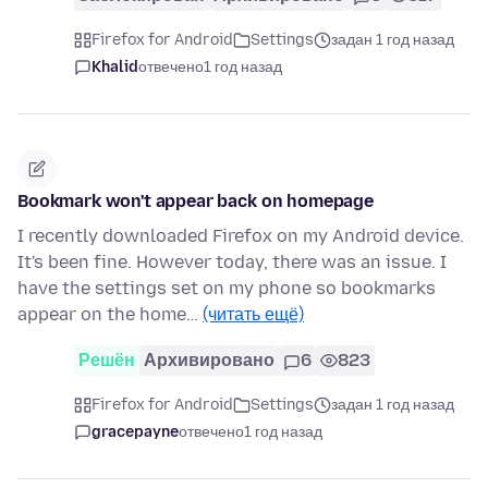
Firefox for Android
Settings
задан 1 год назад
Khalid
отвечено
1 год назад
Bookmark won't appear back on homepage
I recently downloaded Firefox on my Android device.
It's been fine. However today, there was an issue. I
have the settings set on my phone so bookmarks
appear on the home…
(читать ещё)
Решён
Архивировано
6
823
Firefox for Android
Settings
задан 1 год назад
gracepayne
отвечено
1 год назад