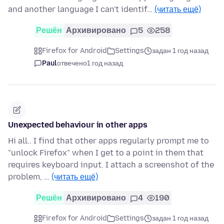
and another language I can't identif…
(читать ещё)
Решён
Архивировано
5
258
Firefox for Android
Settings
задан 1 год назад
Paul
отвечено
1 год назад
Unexpected behaviour in other apps
Hi all.. I find that other apps regularly prompt me to
"unlock Firefox" when I get to a point in them that
requires keyboard input. I attach a screenshot of the
problem, …
(читать ещё)
Решён
Архивировано
4
190
Firefox for Android
Settings
задан 1 год назад