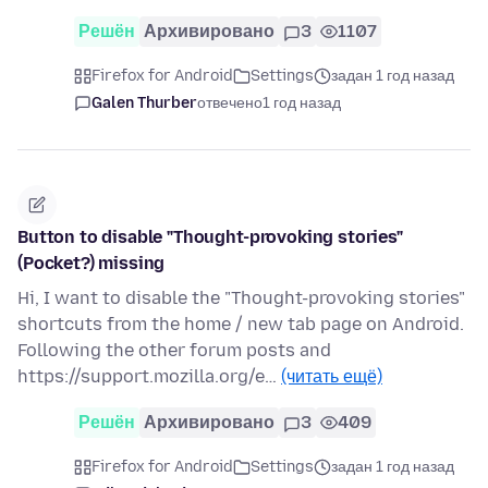
Решён
Архивировано
3
1107
Firefox for Android
Settings
задан 1 год назад
Galen Thurber
отвечено
1 год назад
Button to disable "Thought-provoking stories"
(Pocket?) missing
Hi, I want to disable the "Thought-provoking stories"
shortcuts from the home / new tab page on Android.
Following the other forum posts and
https://support.mozilla.org/e…
(читать ещё)
Решён
Архивировано
3
409
Firefox for Android
Settings
задан 1 год назад