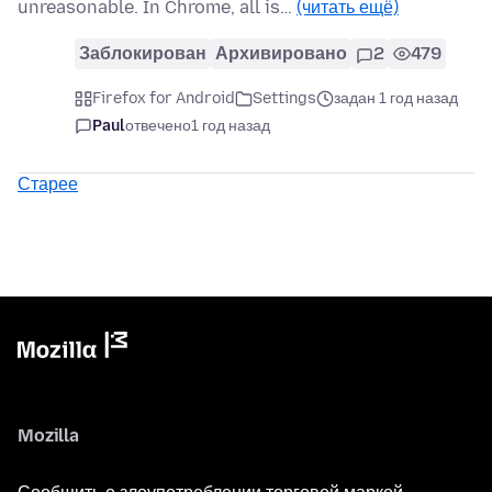
unreasonable. In Chrome, all is…
(читать ещё)
Заблокирован
Архивировано
2
479
Firefox for Android
Settings
задан 1 год назад
Paul
отвечено
1 год назад
Старее
Mozilla