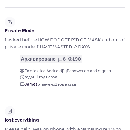
Private Mode
I asked before HOW DO I GET RID OF MASK and out of
private mode. I HAVE WASTED. 2 DAYS
Архивировано
6
190
Firefox for Android
Passwords and sign in
задан 1 год назад
James
отвечено
1 год назад
lost everything
Please help. Was on phone with a Samsung rep who