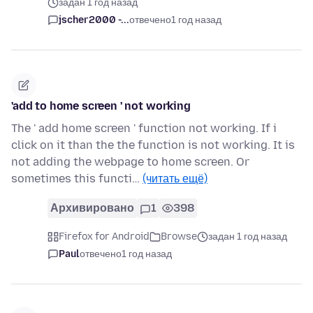
задан 1 год назад
jscher2000 -...
отвечено
1 год назад
'add to home screen ' not working
The ' add home screen ' function not working. If i
click on it than the the function is not working. It is
not adding the webpage to home screen. Or
sometimes this functi…
(читать ещё)
Архивировано
1
398
Firefox for Android
Browse
задан 1 год назад
Paul
отвечено
1 год назад