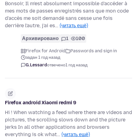
Bonsoir, Il m'est absolument impossible d'accéder à
mes mots de passes enregistrés sans que mon code
d'accès me soit demandé sans cesse une fois
derrière l'autre, j'ai es…
(читать ещё)
Архивировано
1
100
Firefox for Android
Passwords and sign in
задан 1 год назад
G.Lessard
отвечено
1 год назад
Firefox android Xiaomi redmi 9
Hi ! When watching a feed where there are videos and
pictures, the scrolling slows down and the picture
jerks In all other applications and browsers
everything is ok what…
(читать ещё)