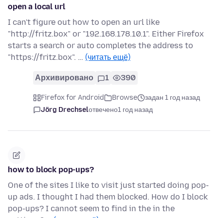
open a local url
I can't figure out how to open an url like
"http://fritz.box" or "192.168.178.10.1". Either Firefox
starts a search or auto completes the address to
"https://fritz.box". …
(читать ещё)
Архивировано
1
390
Firefox for Android
Browse
задан 1 год назад
Jörg Drechsel
отвечено
1 год назад
how to block pop-ups?
One of the sites I like to visit just started doing pop-
up ads. I thought I had them blocked. How do I block
pop-ups? I cannot seem to find in the in the