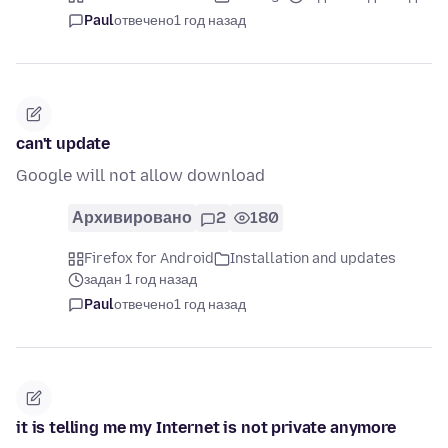
Paul
отвечено
1 год назад
can't update
Google will not allow download
Архивировано
2
180
Firefox for Android
Installation and updates
задан 1 год назад
Paul
отвечено
1 год назад
it is telling me my Internet is not private anymore