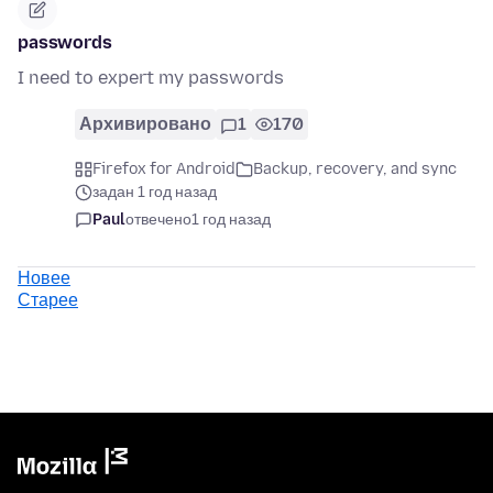
passwords
I need to expert my passwords
Архивировано
1
170
Firefox for Android
Backup, recovery, and sync
задан 1 год назад
Paul
отвечено
1 год назад
Новее
Старее