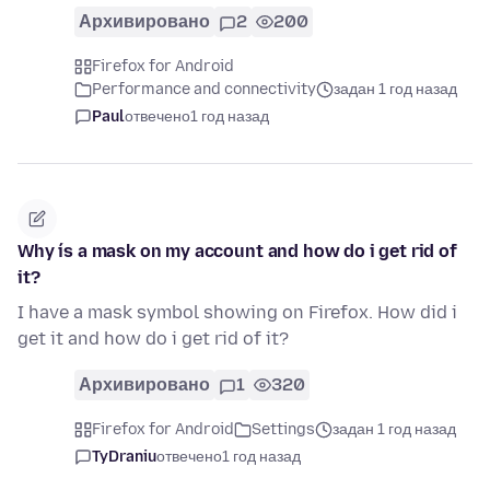
Архивировано
2
200
Firefox for Android
Performance and connectivity
задан 1 год назад
Paul
отвечено
1 год назад
Why ís a mask on my account and how do i get rid of
it?
I have a mask symbol showing on Firefox. How did i
get it and how do i get rid of it?
Архивировано
1
320
Firefox for Android
Settings
задан 1 год назад
TyDraniu
отвечено
1 год назад