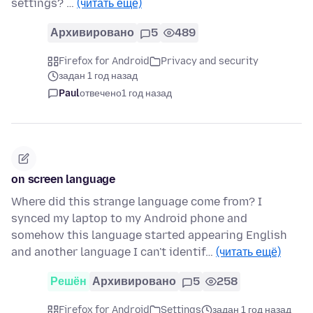
settings? …
(читать ещё)
Архивировано
5
489
Firefox for Android
Privacy and security
задан 1 год назад
Paul
отвечено
1 год назад
on screen language
Where did this strange language come from? I
synced my laptop to my Android phone and
somehow this language started appearing English
and another language I can't identif…
(читать ещё)
Решён
Архивировано
5
258
Firefox for Android
Settings
задан 1 год назад