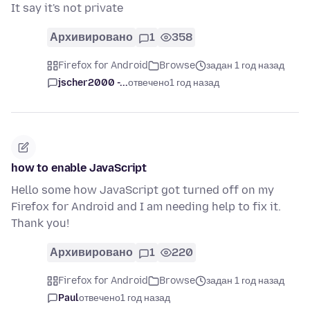
It say it's not private
Архивировано
1
358
Firefox for Android
Browse
задан 1 год назад
jscher2000 -...
отвечено
1 год назад
how to enable JavaScript
Hello some how JavaScript got turned off on my
Firefox for Android and I am needing help to fix it.
Thank you!
Архивировано
1
220
Firefox for Android
Browse
задан 1 год назад
Paul
отвечено
1 год назад