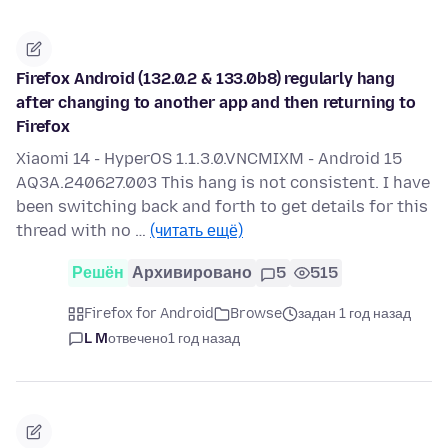
Firefox Android (132.0.2 & 133.0b8) regularly hang
after changing to another app and then returning to
Firefox
Xiaomi 14 - HyperOS 1.1.3.0.VNCMIXM - Android 15
AQ3A.240627.003 This hang is not consistent. I have
been switching back and forth to get details for this
thread with no …
(читать ещё)
Решён
Архивировано
5
515
Firefox for Android
Browse
задан 1 год назад
L M
отвечено
1 год назад