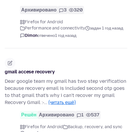
Архивировано
3
320
Firefox for Android
Performance and connectivity
задан 1 год назад
Dimon
отвечено
1 год назад
gmail accese recovery
Dear google team my gmail has two step verification
because recovery email is included second otp goes
to that gmail that's why i can't recover my gmail
Recovery Gmail :-…
(читать ещё)
Решён
Архивировано
1
537
Firefox for Android
Backup, recovery, and sync