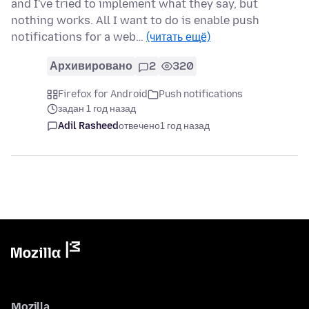
and I've tried to implement what they say, but
nothing works. All I want to do is enable push
notifications for a web…
(читать ещё)
Архивировано
2
320
Firefox for Android
Push notifications
задан 1 год назад
Adil Rasheed
отвечено
1 год назад
Mozilla