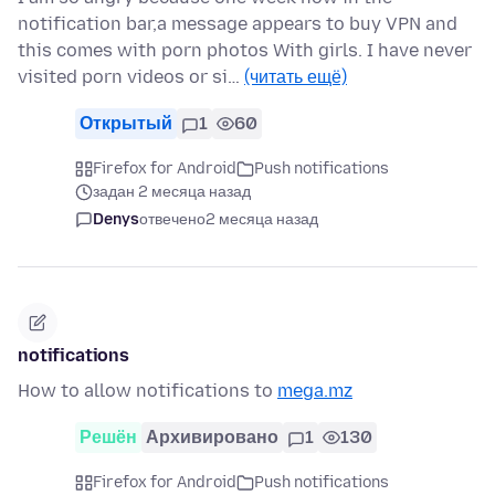
notification bar,a message appears to buy VPN and
this comes with porn photos With girls. I have never
visited porn videos or si…
(читать ещё)
Открытый
1
60
Firefox for Android
Push notifications
задан 2 месяца назад
Denys
отвечено
2 месяца назад
notifications
How to allow notifications to
mega.mz
Решён
Архивировано
1
130
Firefox for Android
Push notifications