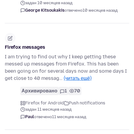
задан 10 месяцев назад
George Kitsoukakis
отвечено
10 месяцев назад
Firefox messages
I am trying to find out why I keep getting these
messed up messages from Firefox. This has been
been going on for several days now and some days I
get close to 40 messag…
(читать ещё)
Архивировано
1
70
Firefox for Android
Push notifications
задан 11 месяцев назад
Paul
отвечено
11 месяцев назад