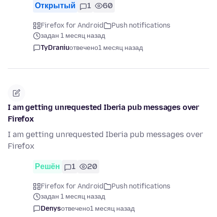
Открытый
1
60
Firefox for Android
Push notifications
задан 1 месяц назад
TyDraniu
отвечено
1 месяц назад
I am getting unrequested Iberia pub messages over
Firefox
I am getting unrequested Iberia pub messages over
Firefox
Решён
1
20
Firefox for Android
Push notifications
задан 1 месяц назад
Denys
отвечено
1 месяц назад