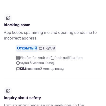
blocking spam
App keeps spamming me and opening sends me to
incorrect address
Открытый
1
30
Firefox for Android
Push notifications
задан 3 месяца назад
Kiki
отвечено
2 месяца назад
inquiry about safety
I am so angry because one week now in the