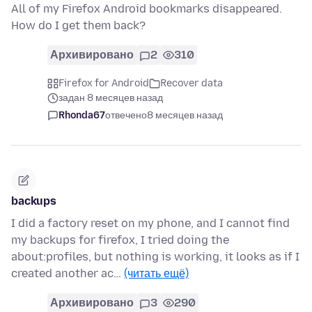
All of my Firefox Android bookmarks disappeared.
How do I get them back?
Архивировано
2
310
Firefox for Android
Recover data
задан 8 месяцев назад
Rhonda67
отвечено
8 месяцев назад
backups
I did a factory reset on my phone, and I cannot find
my backups for firefox, I tried doing the
about:profiles, but nothing is working, it looks as if I
created another ac…
(читать ещё)
Архивировано
3
290