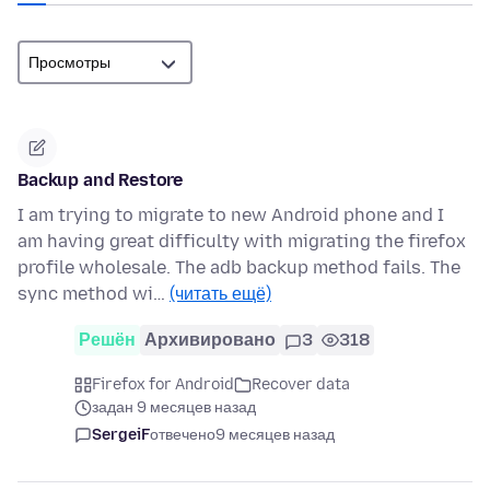
Backup and Restore
I am trying to migrate to new Android phone and I
am having great difficulty with migrating the firefox
profile wholesale. The adb backup method fails. The
sync method wi…
(читать ещё)
Решён
Архивировано
3
318
Firefox for Android
Recover data
задан 9 месяцев назад
SergeiF
отвечено
9 месяцев назад