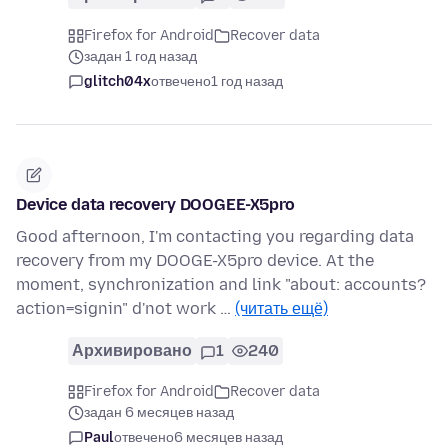
Firefox for Android
Recover data
задан 1 год назад
glitch04x
отвечено
1 год назад
Device data recovery DOOGEE-X5pro
Good afternoon, I'm contacting you regarding data
recovery from my DOOGE-X5pro device. At the
moment, synchronization and link "about: accounts?
action=signin" d'not work …
(читать ещё)
Архивировано
1
240
Firefox for Android
Recover data
задан 6 месяцев назад
Paul
отвечено
6 месяцев назад