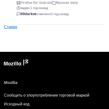
Firefox for Android
Recover data
задан 1 год назад
69darkos
отвечено
1 год назад
Старее
Mozilla
Сообщить о злоупотреблении торговой маркой
Исходный код