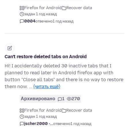
Firefox for Android
Recover data
задан 1 год назад
0004
отвечено
1 год назад
Can't restore deleted tabs on Android
Hi! I accidentally deleted 30 inactive tabs that I
planned to read later in Android firefox app with
button "Close all tabs" and there is no way to restore
them now. …
(читать ещё)
Архивировано
1
270
Firefox for Android
Recover data
задан 1 год назад
jscher2000 -...
отвечено
1 год назад