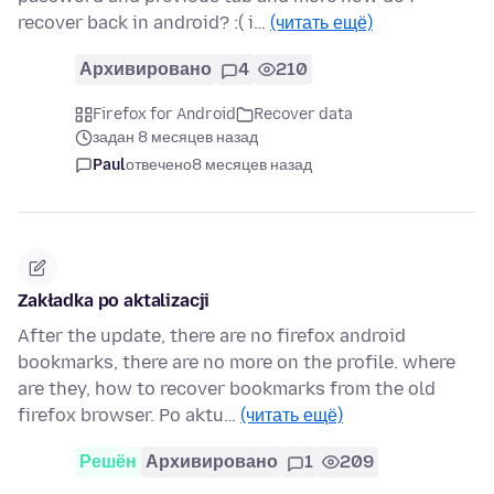
recover back in android? :( i…
(читать ещё)
Архивировано
4
210
Firefox for Android
Recover data
задан 8 месяцев назад
Paul
отвечено
8 месяцев назад
Zakładka po aktalizacji
After the update, there are no firefox android
bookmarks, there are no more on the profile. where
are they, how to recover bookmarks from the old
firefox browser. Po aktu…
(читать ещё)
Решён
Архивировано
1
209