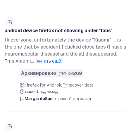
android device firefox not showing under "tabs"
Hi everyone, unfortunately the device "Xiaomi" ... is
the one that by accident I clicked close tabs (I have a
neuromuscular disease) and the all dissappeared.
This Xiaomi…
(читать ещё)
Архивировано
4
269
Firefox for Android
Recover data
задан 1 год назад
MargaritaSan
отвечено
1 год назад