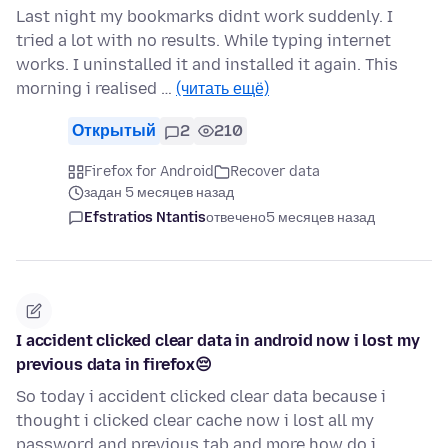
Last night my bookmarks didnt work suddenly. I
tried a lot with no results. While typing internet
works. I uninstalled it and installed it again. This
morning i realised …
(читать ещё)
Открытый
2
210
Firefox for Android
Recover data
задан 5 месяцев назад
Efstratios Ntantis
отвечено
5 месяцев назад
I accident clicked clear data in android now i lost my
previous data in firefox😔
So today i accident clicked clear data because i
thought i clicked clear cache now i lost all my
password and previous tab and more how do i