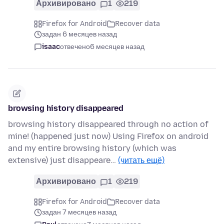
Архивировано
1
219
Firefox for Android
Recover data
задан 6 месяцев назад
isaac
отвечено
6 месяцев назад
browsing history disappeared
browsing history disappeared through no action of
mine! (happened just now) Using Firefox on android
and my entire browsing history (which was
extensive) just disappeare…
(читать ещё)
Архивировано
1
219
Firefox for Android
Recover data
задан 7 месяцев назад