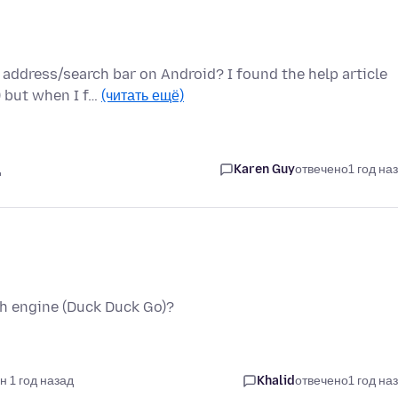
address/search bar on Android? I found the help article
) but when I f…
(читать ещё)
д
Karen Guy
отвечено
1 год на
ch engine (Duck Duck Go)?
н 1 год назад
Khalid
отвечено
1 год на