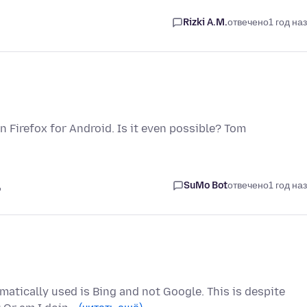
Rizki A.M.
отвечено
1 год на
n Firefox for Android. Is it even possible? Tom
д
SuMo Bot
отвечено
1 год на
matically used is Bing and not Google. This is despite