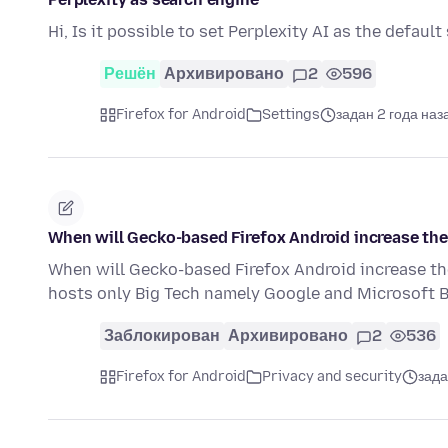
Hi, Is it possible to set Perplexity AI as the defaul
Решён
Архивировано
2
596
Firefox for Android
Settings
задан 2 года наз
When will Gecko-based Firefox Android increase the
When will Gecko-based Firefox Android increase th
hosts only Big Tech namely Google and Microsoft
Заблокирован
Архивировано
2
536
Firefox for Android
Privacy and security
зада