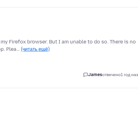
 my Firefox browser. But I am unable to do so. There is no
pp. Plea…
(читать ещё)
James
отвечено
1 год на