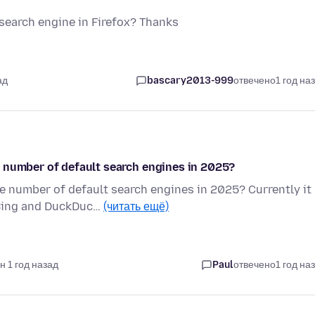
t search engine in Firefox? Thanks
ад
bascary2013-999
отвечено
1 год на
 number of default search engines in 2025?
e number of default search engines in 2025? Currently it
 Bing and DuckDuc…
(читать ещё)
н 1 год назад
Paul
отвечено
1 год на