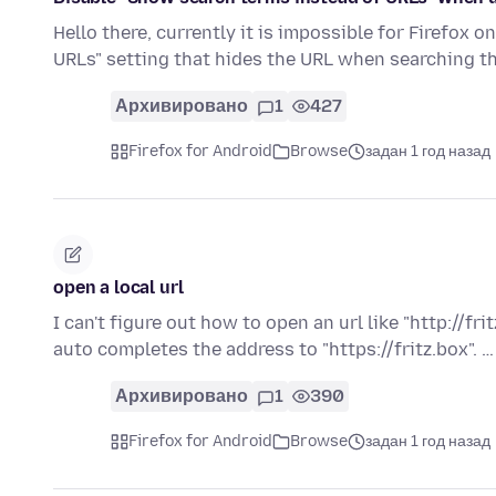
Hello there, currently it is impossible for Firefox 
URLs" setting that hides the URL when searching 
Архивировано
1
427
Firefox for Android
Browse
задан 1 год назад
open a local url
I can't figure out how to open an url like "http://fri
auto completes the address to "https://fritz.box". 
Архивировано
1
390
Firefox for Android
Browse
задан 1 год назад