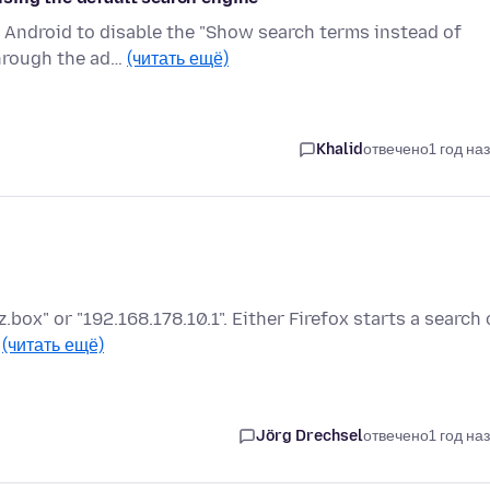
on Android to disable the "Show search terms instead of
through the ad…
(читать ещё)
Khalid
отвечено
1 год на
tz.box" or "192.168.178.10.1". Either Firefox starts a search 
…
(читать ещё)
Jörg Drechsel
отвечено
1 год на