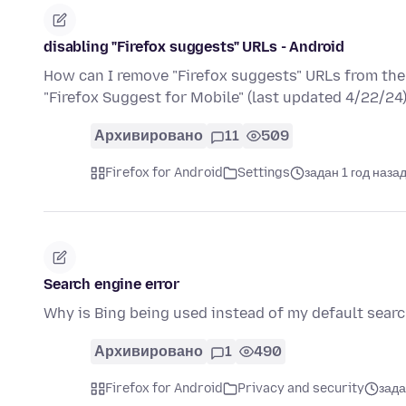
disabling "Firefox suggests" URLs - Android
How can I remove "Firefox suggests" URLs from the 
"Firefox Suggest for Mobile" (last updated 4/22/24
Архивировано
11
509
Firefox for Android
Settings
задан 1 год наза
Search engine error
Why is Bing being used instead of my default sear
Архивировано
1
490
Firefox for Android
Privacy and security
зада