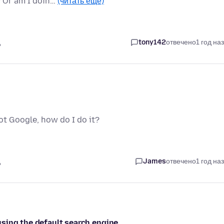
? Or am I doin…
(читать ещё)
д
tony142
отвечено
1 год на
ot Google, how do I do it?
д
James
отвечено
1 год на
sing the default search engine