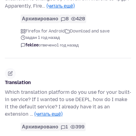
Apparently, Fire…
(читать ещё)
Архивировано
8
428
Firefox for Android
Download and save
задан 1 год назад
feklee
отвечено
1 год назад
Translation
Which translation platform do you use for your built-
in service? If I wanted to use DEEPL, how do I make
it the default service? I already have it as an
extension …
(читать ещё)
Архивировано
1
399