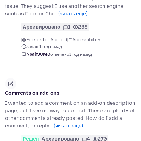
issue. They suggest I use another search engine
such as Edge or Chr…
(читать ещё)
Архивировано
1
288
Firefox for Android
Accessibility
задан 1 год назад
NoahSUMO
отвечено
1 год назад
Comments on add-ons
I wanted to add a comment on an add-on description
page, but I see no way to do that. These are plenty of
other comments already posted. How do I add a
comment, or reply…
(читать ещё)
Решён
Архивировано
4
270