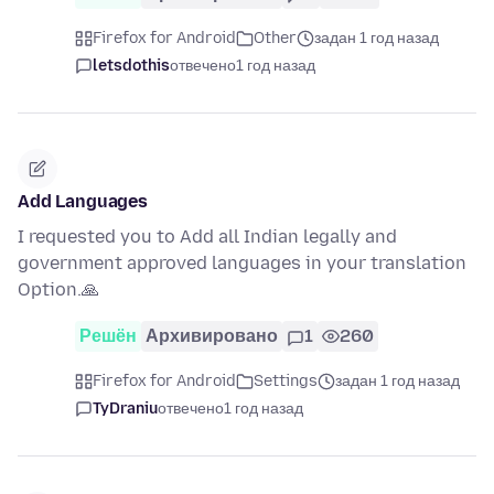
Firefox for Android
Other
задан 1 год назад
letsdothis
отвечено
1 год назад
Add Languages
I requested you to Add all Indian legally and
government approved languages in your translation
Option.🙏
Решён
Архивировано
1
260
Firefox for Android
Settings
задан 1 год назад
TyDraniu
отвечено
1 год назад