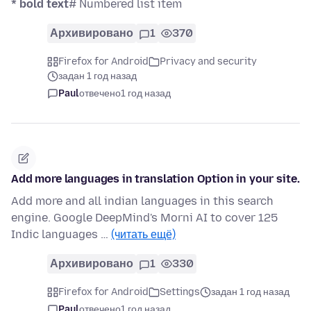
* bold text
# Numbered list item
Архивировано
1
370
Firefox for Android
Privacy and security
задан 1 год назад
Paul
отвечено
1 год назад
Add more languages in translation Option in your site.
Add more and all indian languages in this search
engine. Google DeepMind's Morni AI to cover 125
Indic languages …
(читать ещё)
Архивировано
1
330
Firefox for Android
Settings
задан 1 год назад
Paul
отвечено
1 год назад