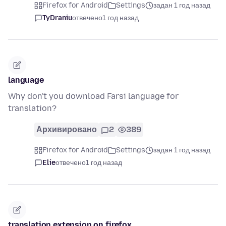
Firefox for Android
Settings
задан 1 год назад
TyDraniu
отвечено
1 год назад
language
Why don't you download Farsi language for
translation?
Архивировано
2
389
Firefox for Android
Settings
задан 1 год назад
Elie
отвечено
1 год назад
translation extension on firefox