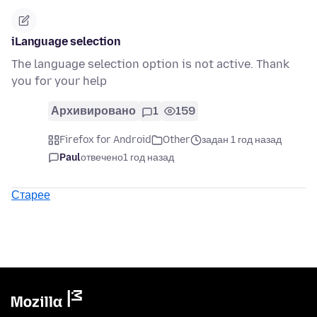
iLanguage selection
The language selection option is not active. Thank
you for your help
Архивировано
1
159
Firefox for Android
Other
задан 1 год назад
Paul
отвечено
1 год назад
Старее