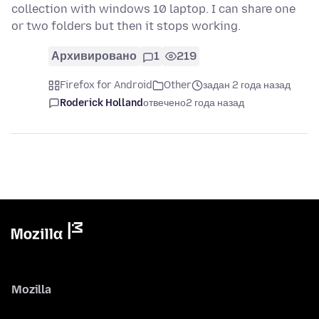
collection with windows 10 laptop. I can share one
or two folders but then it stops working.
Архивировано
1
219
Firefox for Android
Other
задан 2 года назад
Roderick Holland
отвечено
2 года назад
Mozilla