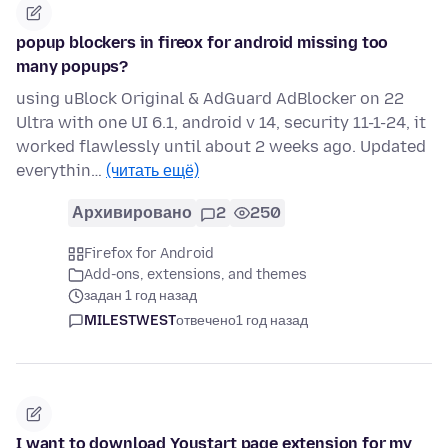
popup blockers in fireox for android missing too
many popups?
using uBlock Original & AdGuard AdBlocker on 22
Ultra with one UI 6.1, android v 14, security 11-1-24, it
worked flawlessly until about 2 weeks ago. Updated
everythin…
(читать ещё)
Архивировано
2
250
Firefox for Android
Add-ons, extensions, and themes
задан 1 год назад
MILESTWEST
отвечено
1 год назад
I want to download Youstart page extension for my