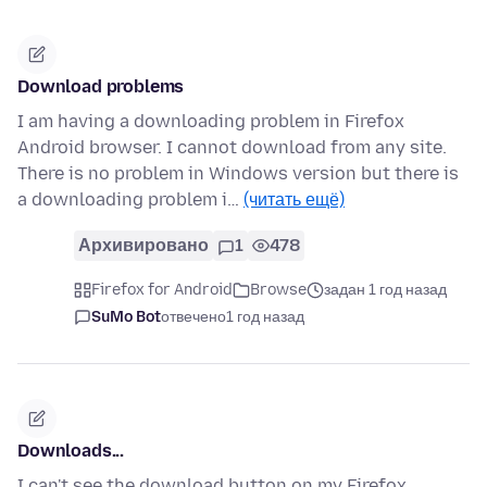
Download problems
I am having a downloading problem in Firefox
Android browser. I cannot download from any site.
There is no problem in Windows version but there is
a downloading problem i…
(читать ещё)
Архивировано
1
478
Firefox for Android
Browse
задан 1 год назад
SuMo Bot
отвечено
1 год назад
Downloads...
I can't see the download button on my Firefox