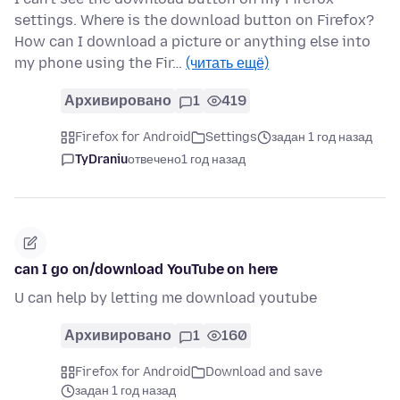
settings. Where is the download button on Firefox?
How can I download a picture or anything else into
my phone using the Fir…
(читать ещё)
Архивировано
1
419
Firefox for Android
Settings
задан 1 год назад
TyDraniu
отвечено
1 год назад
can I go on/download YouTube on here
U can help by letting me download youtube
Архивировано
1
160
Firefox for Android
Download and save
задан 1 год назад