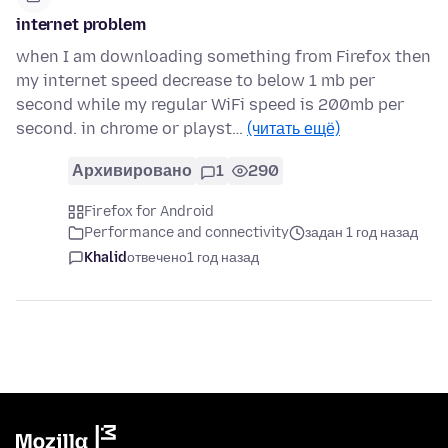
internet problem
when I am downloading something from Firefox then
my internet speed decrease to below 1 mb per
second while my regular WiFi speed is 200mb per
second. in chrome or playst…
(читать ещё)
Архивировано
1
290
Firefox for Android
Performance and connectivity
задан 1 год назад
Khalid
отвечено
1 год назад