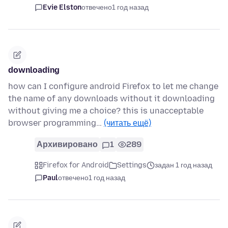
Evie Elston
отвечено
1 год назад
downloading
how can I configure android Firefox to let me change
the name of any downloads without it downloading
without giving me a choice? this is unacceptable
browser programming…
(читать ещё)
Архивировано
1
289
Firefox for Android
Settings
задан 1 год назад
Paul
отвечено
1 год назад