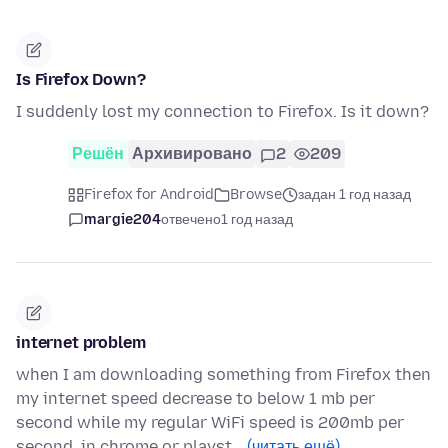
Is Firefox Down?
I suddenly lost my connection to Firefox. Is it down?
Решён
Архивировано
2
209
Firefox for Android
Browse
задан 1 год назад
margie204
отвечено
1 год назад
internet problem
when I am downloading something from Firefox then
my internet speed decrease to below 1 mb per
second while my regular WiFi speed is 200mb per
second. in chrome or playst…
(читать ещё)