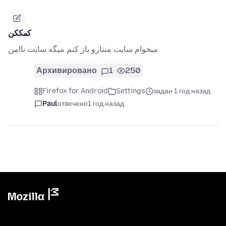
کمککن
میخوام سایت منتارو باز کنم میگه سایت ناامن
Архивировано
1
250
Firefox for Android
Settings
задан 1 год назад
Paul
отвечено
1 год назад