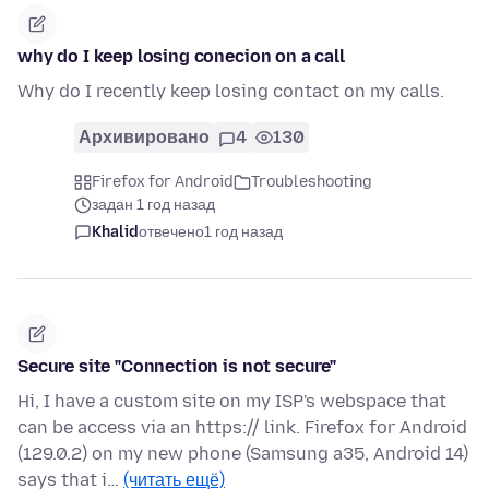
why do I keep losing conecion on a call
Why do I recently keep losing contact on my calls.
Архивировано
4
130
Firefox for Android
Troubleshooting
задан 1 год назад
Khalid
отвечено
1 год назад
Secure site "Connection is not secure"
Hi, I have a custom site on my ISP's webspace that
can be access via an https:// link. Firefox for Android
(129.0.2) on my new phone (Samsung a35, Android 14)
says that i…
(читать ещё)