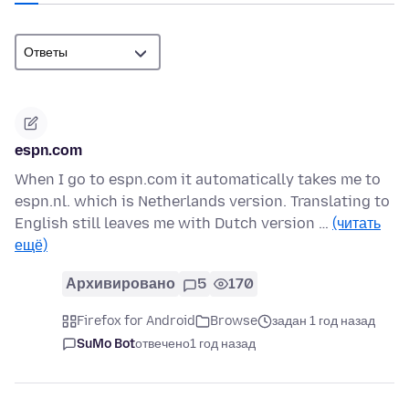
espn.com
When I go to espn.com it automatically takes me to
espn.nl. which is Netherlands version. Translating to
English still leaves me with Dutch version …
(читать
ещё)
Архивировано
5
170
Firefox for Android
Browse
задан 1 год назад
SuMo Bot
отвечено
1 год назад