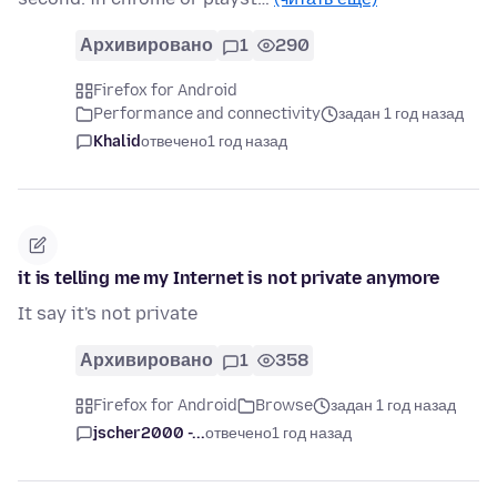
Архивировано
1
290
Firefox for Android
Performance and connectivity
задан 1 год назад
Khalid
отвечено
1 год назад
it is telling me my Internet is not private anymore
It say it's not private
Архивировано
1
358
Firefox for Android
Browse
задан 1 год назад
jscher2000 -...
отвечено
1 год назад