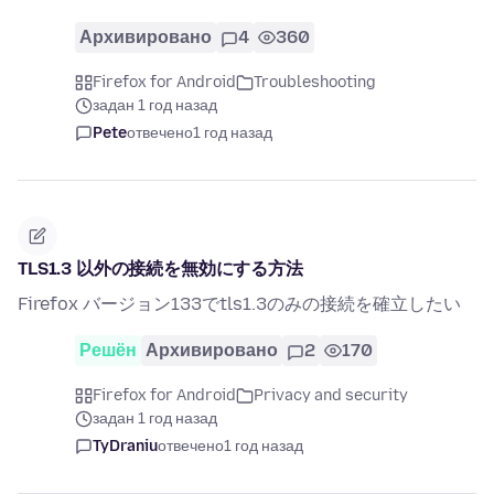
Архивировано
4
360
Firefox for Android
Troubleshooting
задан 1 год назад
Pete
отвечено
1 год назад
TLS1.3 以外の接続を無効にする方法
Firefox バージョン133でtls1.3のみの接続を確立したい
Решён
Архивировано
2
170
Firefox for Android
Privacy and security
задан 1 год назад
TyDraniu
отвечено
1 год назад