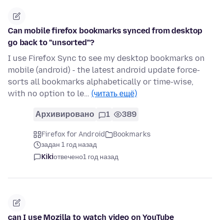
Can mobile firefox bookmarks synced from desktop
go back to "unsorted"?
I use Firefox Sync to see my desktop bookmarks on
mobile (android) - the latest android update force-
sorts all bookmarks alphabetically or time-wise,
with no option to le…
(читать ещё)
Архивировано
1
389
Firefox for Android
Bookmarks
задан 1 год назад
Kiki
отвечено
1 год назад
can I use Mozilla to watch video on YouTube