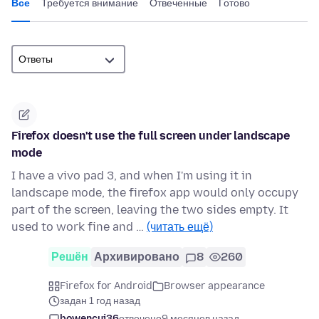
Все
Требуется внимание
Отвеченные
Готово
Firefox doesn't use the full screen under landscape
mode
I have a vivo pad 3, and when I'm using it in
landscape mode, the firefox app would only occupy
part of the screen, leaving the two sides empty. It
used to work fine and …
(читать ещё)
Решён
Архивировано
8
260
Firefox for Android
Browser appearance
задан 1 год назад
bowencui36
отвечено
9 месяцев назад