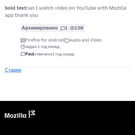
bold text
can I watch video on YouTube with Mozilla
app thank you
Архивировано
1
130
Firefox for Android
Audio and Video
задан 1 год назад
Paul
отвечено
1 год назад
Старее