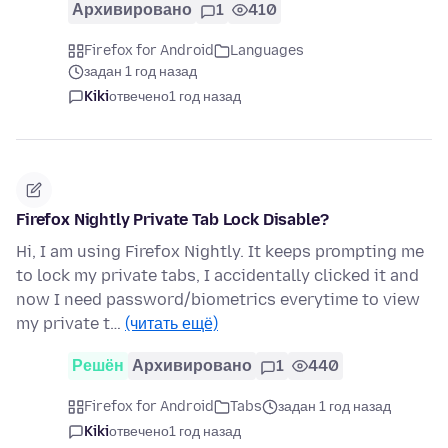
Архивировано
1
410
Firefox for Android
Languages
задан 1 год назад
Kiki
отвечено
1 год назад
Firefox Nightly Private Tab Lock Disable?
Hi, I am using Firefox Nightly. It keeps prompting me
to lock my private tabs, I accidentally clicked it and
now I need password/biometrics everytime to view
my private t…
(читать ещё)
Решён
Архивировано
1
440
Firefox for Android
Tabs
задан 1 год назад
Kiki
отвечено
1 год назад