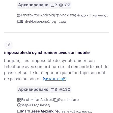
Архивировано
2
120
Firefox for Android
Sync data
задан 1 год назад
ErikvN
отвечено
1 год назад
impossible de synchroniser avec son mobile
bonjour, il est impossible de synchroniser son
telephone avec son ordinateur , il demande le mot de
passe, et sur le le téléphone quand on tape son mot
de passe ou son c…
(читать ещё)
Архивировано
2
130
Firefox for Android
Sync failure
задан 1 год назад
Marillesse Alexandre
отвечено
1 год назад