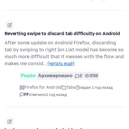
Reverting swipe to discard tab difficulty on Android
After some update on Android Firefox, discarding
tab by swiping to right (on List mode) has become so
much more difficult that it messes with the flow and
makes me consid…
(читать ещё)
Решён
Архивировано
2
358
Firefox for Android
Tabs
задан 1 год назад
FF
отвечено
1 год назад