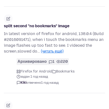
split second "no bookmarks" image
In latest version of firefox for android, 138.0.4 (Build
#2016091471), when i touch the bookmarks menu an
image flashes up too fast to see. I videoed the
screen,slowed do…
(читать ещё)
Архивировано
1
220
Firefox for Android
Bookmarks
задан 1 год назад
Kiki
отвечено
1 год назад