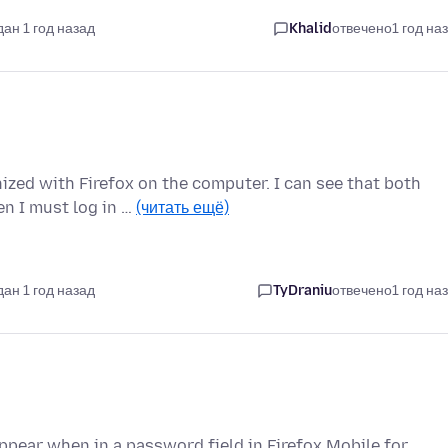
дан 1 год назад
Khalid
отвечено
1 год на
zed with Firefox on the computer. I can see that both
n I must log in …
(читать ещё)
дан 1 год назад
TyDraniu
отвечено
1 год на
pear when in a password field in Firefox Mobile for