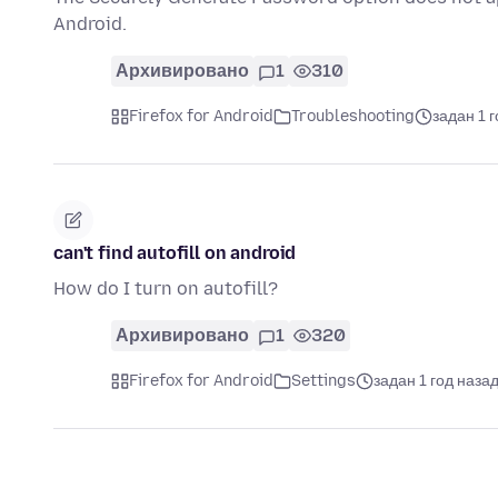
Android.
Архивировано
1
310
Firefox for Android
Troubleshooting
задан 1 
can't find autofill on android
How do I turn on autofill?
Архивировано
1
320
Firefox for Android
Settings
задан 1 год наза