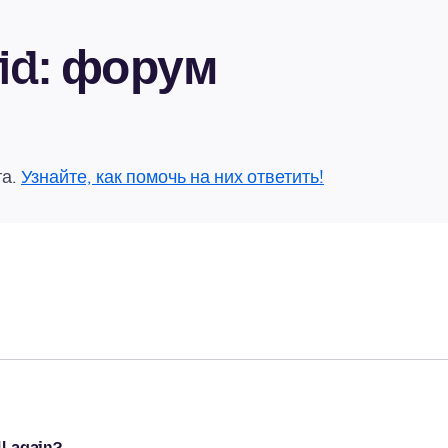
oid: форум
та.
Узнайте, как помочь на них ответить!
l again?