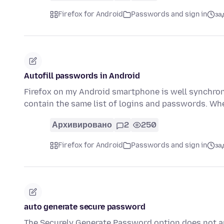
Firefox for Android
Passwords and sign in
за
Autofill passwords in Android
Firefox on my Android smartphone is well synchroni
contain the same list of logins and passwords. Whe
Архивировано
2
250
Firefox for Android
Passwords and sign in
за
auto generate secure password
The Securely Generate Password option does not ap