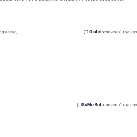
год назад
Khalid
отвечено
1 год на
д
SuMo Bot
отвечено
1 год на