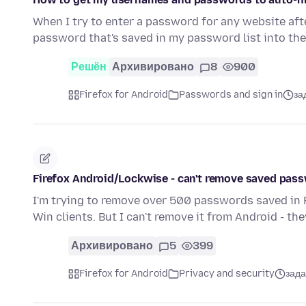
When I try to enter a password for any website afte
password that's saved in my password list into th
Решён
Архивировано
8
900
Firefox for Android
Passwords and sign in
за
Firefox Android/Lockwise - can't remove saved pas
I'm trying to remove over 500 passwords saved in F
Win clients. But I can't remove it from Android - th
Архивировано
5
399
Firefox for Android
Privacy and security
зада