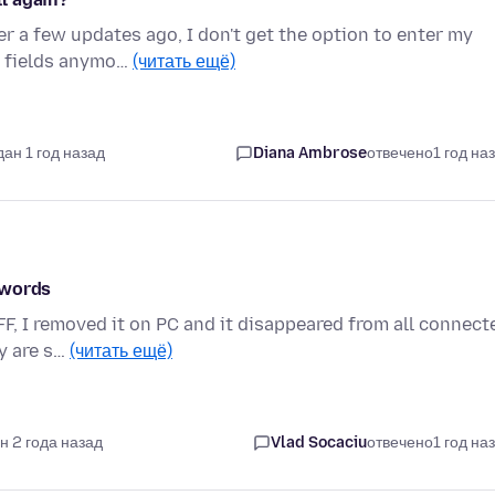
r a few updates ago, I don't get the option to enter my
e fields anymo…
(читать ещё)
дан 1 год назад
Diana Ambrose
отвечено
1 год на
swords
F, I removed it on PC and it disappeared from all connect
ey are s…
(читать ещё)
н 2 года назад
Vlad Socaciu
отвечено
1 год на