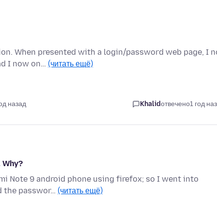
tion. When presented with a login/password web page, I n
ead I now on…
(читать ещё)
год назад
Khalid
отвечено
1 год на
. Why?
dmi Note 9 android phone using firefox; so I went into
nd the passwor…
(читать ещё)