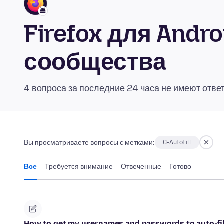
Firefox для Andr
сообщества
4 вопроса за последние 24 часа не имеют отве
Вы просматриваете вопросы с метками:
C-Autofill
Все
Требуется внимание
Отвеченные
Готово
How to get my usernames and passwords to auto-fil