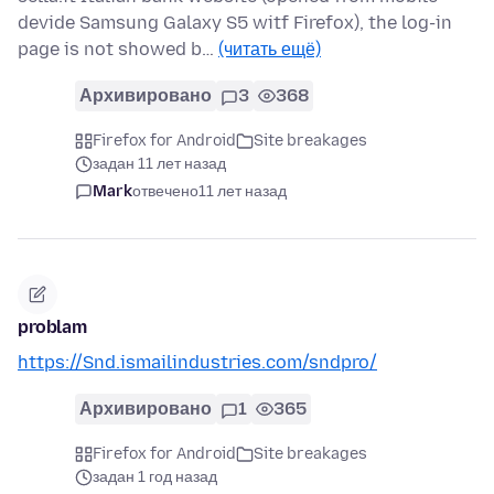
devide Samsung Galaxy S5 witf Firefox), the log-in
page is not showed b…
(читать ещё)
Архивировано
3
368
Firefox for Android
Site breakages
задан 11 лет назад
Mark
отвечено
11 лет назад
problam
https://Snd.ismailindustries.com/sndpro/
Архивировано
1
365
Firefox for Android
Site breakages
задан 1 год назад