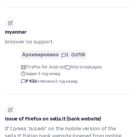
myanmar
broswer no support.
Архивировано
1
258
Firefox for Android
Site breakages
задан 1 год назад
P Kãý
отвечено
1 год назад
issue of Firefox on sella.it (bank website)
If I press "Accedi" on the mobile version of the
sella.it Italian bank website (opened from mobile