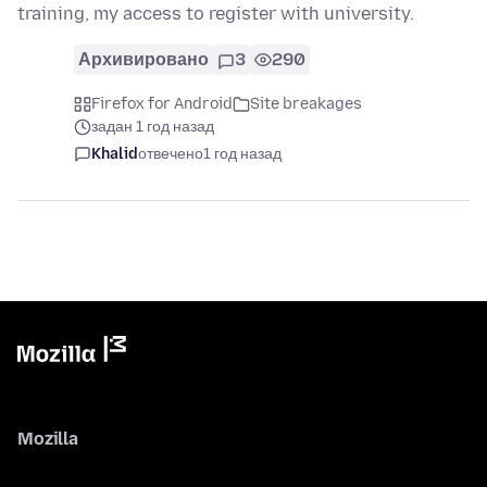
training, my access to register with university.
Архивировано
3
290
Firefox for Android
Site breakages
задан 1 год назад
Khalid
отвечено
1 год назад
Mozilla