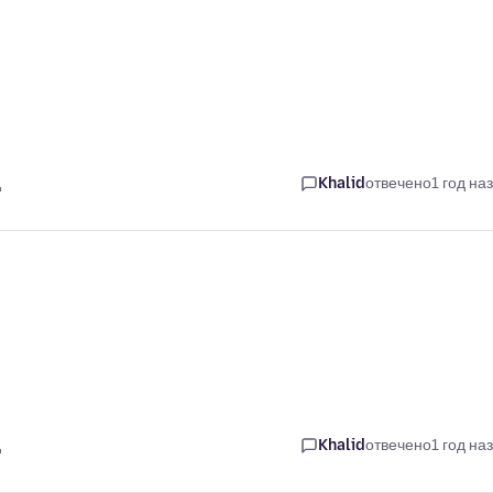
д
Khalid
отвечено
1 год на
д
Khalid
отвечено
1 год на