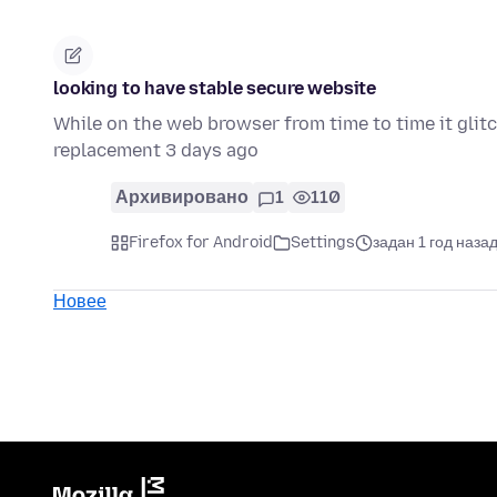
looking to have stable secure website
While on the web browser from time to time it glitc
replacement 3 days ago
Архивировано
1
110
Firefox for Android
Settings
задан 1 год наза
Новее