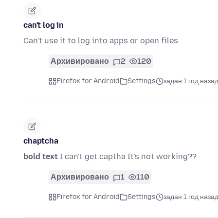
can't log in
Can't use it to log into apps or open files
Архивировано
2
120
Firefox for Android
Settings
задан 1 год наза
chaptcha
bold text
I can't get captha It's not working??
Архивировано
1
110
Firefox for Android
Settings
задан 1 год наза