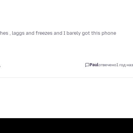
hes , laggs and freezes and I barely got this phone
д
Paul
отвечено
1 год на