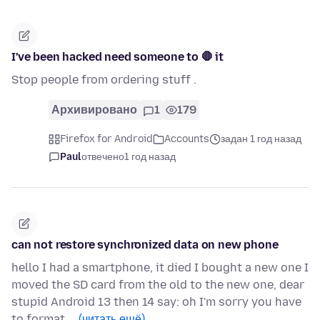
I've been hacked need someone to 🛑 it
Stop people from ordering stuff .
Архивировано
1
179
Firefox for Android
Accounts
задан 1 год назад
Paul
отвечено
1 год назад
can not restore synchronized data on new phone
hello I had a smartphone, it died I bought a new one I
moved the SD card from the old to the new one, dear
stupid Android 13 then 14 say: oh I'm sorry you have
to format …
(читать ещё)