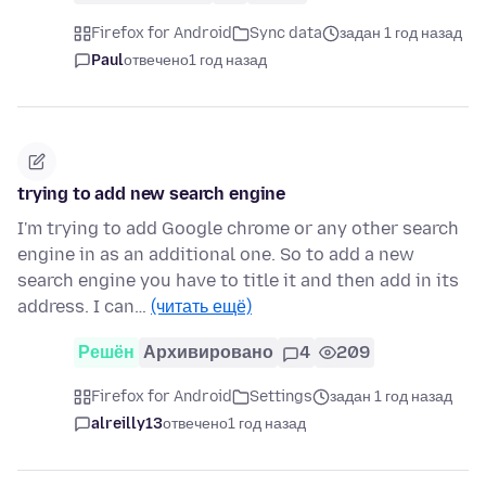
Firefox for Android
Sync data
задан 1 год назад
Paul
отвечено
1 год назад
trying to add new search engine
I'm trying to add Google chrome or any other search
engine in as an additional one. So to add a new
search engine you have to title it and then add in its
address. I can…
(читать ещё)
Решён
Архивировано
4
209
Firefox for Android
Settings
задан 1 год назад
alreilly13
отвечено
1 год назад