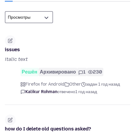
issues
italic text
Решён
Архивировано
1
230
Firefox for Android
Other
задан 1 год назад
Kalikur Rohman
отвечено
1 год назад
how do I delete old questions asked?