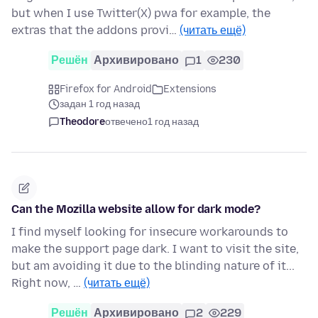
but when I use Twitter(X) pwa for example, the
extras that the addons provi…
(читать ещё)
Решён
Архивировано
1
230
Firefox for Android
Extensions
задан 1 год назад
Theodore
отвечено
1 год назад
Can the Mozilla website allow for dark mode?
I find myself looking for insecure workarounds to
make the support page dark. I want to visit the site,
but am avoiding it due to the blinding nature of it...
Right now, …
(читать ещё)
Решён
Архивировано
2
229