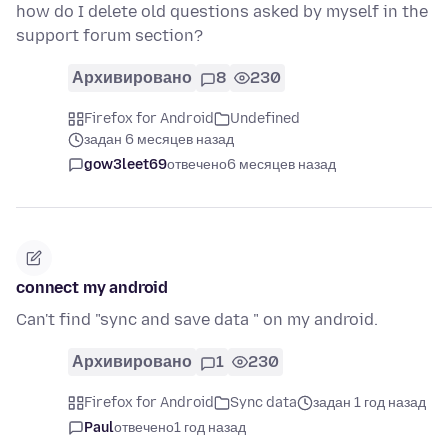
how do I delete old questions asked by myself in the
support forum section?
Архивировано
8
230
Firefox for Android
Undefined
задан 6 месяцев назад
gow3leet69
отвечено
6 месяцев назад
connect my android
Can't find "sync and save data " on my android.
Архивировано
1
230
Firefox for Android
Sync data
задан 1 год назад
Paul
отвечено
1 год назад