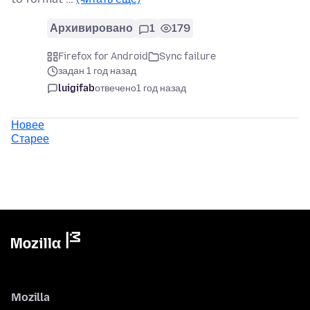
Архивировано
1
179
Firefox for Android
Sync failure
задан 1 год назад
luigifab
отвечено
1 год назад
Новее
Старее
Mozilla