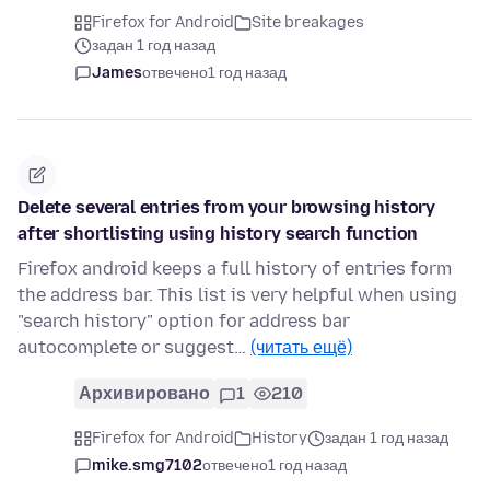
Firefox for Android
Site breakages
задан 1 год назад
James
отвечено
1 год назад
Delete several entries from your browsing history
after shortlisting using history search function
Firefox android keeps a full history of entries form
the address bar. This list is very helpful when using
"search history" option for address bar
autocomplete or suggest…
(читать ещё)
Архивировано
1
210
Firefox for Android
History
задан 1 год назад
mike.smg7102
отвечено
1 год назад