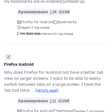
my bookmarks are re-ordered/jumbled up.
Архивировано
8
190
Firefox for Android
Bookmarks
задан 1 год назад
mrdanrose
отвечено
1 год назад
Firefox Android
Why does Firefox for Android not have a better tab
view on larger screens. I want to be able to easily
switch between tabs on a large screen. I have the
Tab S10 Ultra. …
(читать ещё)
Архивировано
1
190
Firefox for Android
Settings
задан 1 год назад