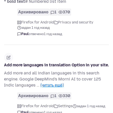
* bold text
# Numbered list item
Архивировано
1
370
Firefox for Android
Privacy and security
задан 1 год назад
Paul
отвечено
1 год назад
Add more languages in translation Option in your site.
Add more and all indian languages in this search
engine. Google DeepMind's Morni AI to cover 125
Indic languages …
(читать ещё)
Архивировано
1
330
Firefox for Android
Settings
задан 1 год назад
Paul
отвечено
1 год назад