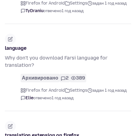
Firefox for Android
Settings
задан 1 год назад
TyDraniu
отвечено
1 год назад
language
Why don't you download Farsi language for
translation?
Архивировано
2
389
Firefox for Android
Settings
задан 1 год назад
Elie
отвечено
1 год назад
translation extension on firefox