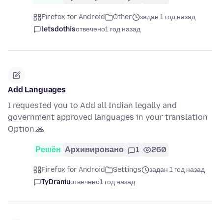
Firefox for Android
Other
задан 1 год назад
letsdothis
отвечено
1 год назад
Add Languages
I requested you to Add all Indian legally and
government approved languages in your translation
Option.🙏
Решён
Архивировано
1
260
Firefox for Android
Settings
задан 1 год назад
TyDraniu
отвечено
1 год назад