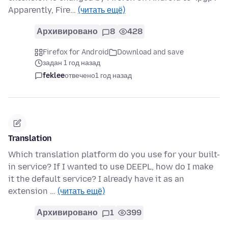
Apparently, Fire…
(читать ещё)
Архивировано
8
428
Firefox for Android
Download and save
задан 1 год назад
feklee
отвечено
1 год назад
Translation
Which translation platform do you use for your built-
in service? If I wanted to use DEEPL, how do I make
it the default service? I already have it as an
extension …
(читать ещё)
Архивировано
1
399