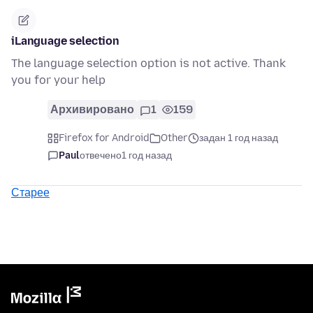
iLanguage selection
The language selection option is not active. Thank
you for your help
Архивировано
1
159
Firefox for Android
Other
задан 1 год назад
Paul
отвечено
1 год назад
Старее