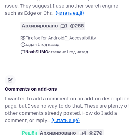
issue. They suggest I use another search engine
such as Edge or Chr…
(читать ещё)
Архивировано
1
288
Firefox for Android
Accessibility
задан 1 год назад
NoahSUMO
отвечено
1 год назад
Comments on add-ons
I wanted to add a comment on an add-on description
page, but I see no way to do that. These are plenty of
other comments already posted. How do I add a
comment, or reply…
(читать ещё)
Решён
Архивировано
4
270