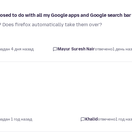
osed to do with all my Google apps and Google search bar
? Does firefox automatically take them over?
задан 4 дня назад
Mayur Suresh Nair
отвечено
1 день на
задан 1 год назад
Khalid
отвечено
1 год на