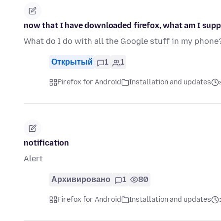
now that I have downloaded firefox, what am I supp
What do I do with all the Google stuff in my phone
Открытый
1
1
Firefox for Android
Installation and updates
notification
Alert
Архивировано
1
80
Firefox for Android
Installation and updates