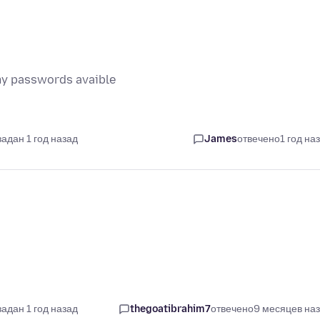
l my passwords avaible
задан 1 год назад
James
отвечено
1 год на
задан 1 год назад
thegoatibrahim7
отвечено
9 месяцев на