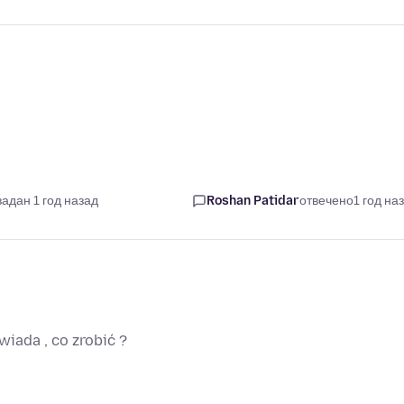
задан 1 год назад
Roshan Patidar
отвечено
1 год на
wiada , co zrobić ?