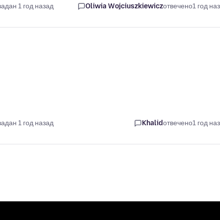
задан 1 год назад
Oliwia Wojciuszkiewicz
отвечено
1 год на
задан 1 год назад
Khalid
отвечено
1 год на