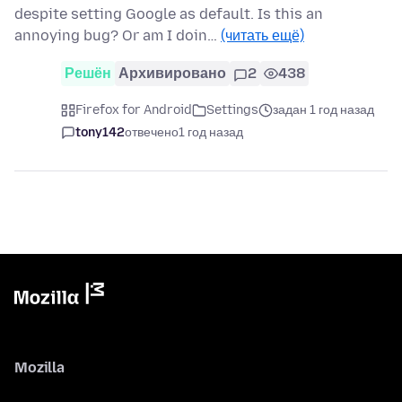
despite setting Google as default. Is this an
annoying bug? Or am I doin…
(читать ещё)
Решён
Архивировано
2
438
Firefox for Android
Settings
задан 1 год назад
tony142
отвечено
1 год назад
Mozilla