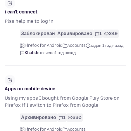
i can't connect
Plss help me to log in
Заблокирован
Архивировано
1
349
Firefox for Android
Accounts
задан 1 год назад
Khalid
отвечено
1 год назад
Apps on mobile device
Using my apps I bought from Google Play Store on
Firefox if I switch to Firefox from Google
Архивировано
1
330
Firefox for Android
Accounts