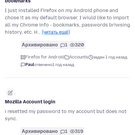
bookmarks
I just installed Firefox on my Android phone and
chose it as my default browser. I wiuld like to import
all my Chrome info - bookmarks, passwords briwsing
history, etc. H…
(читать ещё)
Архивировано
1
320
Firefox for Android
Accounts
задан 1 год назад
Paul
отвечено
1 год назад
Mozilla Account login
ı resetted my password to my account but does not
sync.
Архивировано
1
319