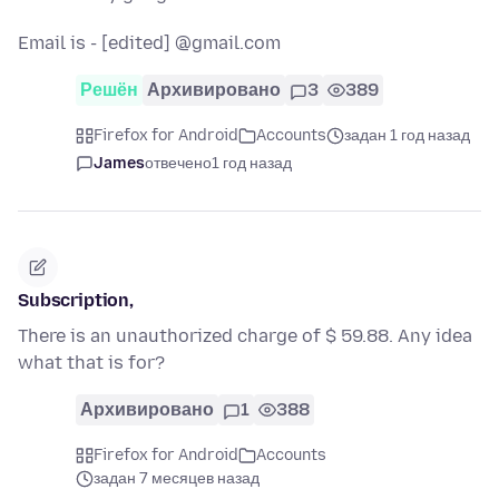
Email is - [edited] @gmail.com
Решён
Архивировано
3
389
Firefox for Android
Accounts
задан 1 год назад
James
отвечено
1 год назад
Subscription,
There is an unauthorized charge of $ 59.88. Any idea
what that is for?
Архивировано
1
388
Firefox for Android
Accounts
задан 7 месяцев назад