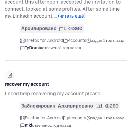
account this afternoon, accepted the invitation to
connect, looked at some profiles. After some time
my Linkedin account …
(читать ещё)
Архивировано
1
300
Firefox for Android
Accounts
задан 1 год назад
TyDraniu
отвечено
1 год назад
recover my account
I need help recovering my account please
Заблокирован
Архивировано
1
289
Firefox for Android
Accounts
задан 1 год назад
Kiki
отвечено
1 год назад