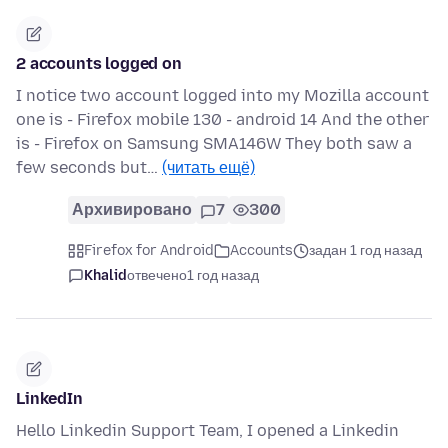
2 accounts logged on
I notice two account logged into my Mozilla account
one is - Firefox mobile 130 - android 14 And the other
is - Firefox on Samsung SMA146W They both saw a
few seconds but…
(читать ещё)
Архивировано
7
300
Firefox for Android
Accounts
задан 1 год назад
Khalid
отвечено
1 год назад
LinkedIn
Hello Linkedin Support Team, I opened a Linkedin