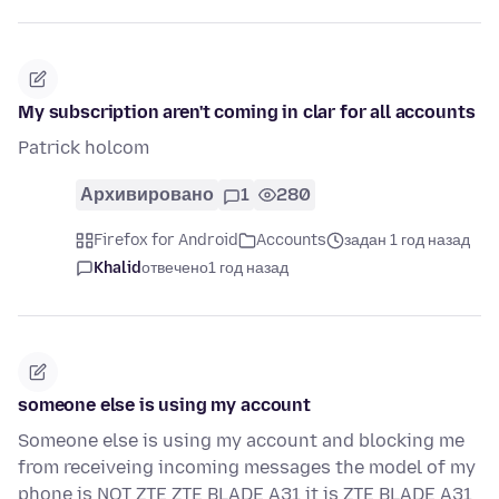
My subscription aren't coming in clar for all accounts
Patrick holcom
Архивировано
1
280
Firefox for Android
Accounts
задан 1 год назад
Khalid
отвечено
1 год назад
someone else is using my account
Someone else is using my account and blocking me
from receiveing incoming messages the model of my
phone is NOT ZTE ZTE BLADE A31 it is ZTE BLADE A31