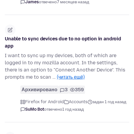
James
отвечено
7 месяцев назад
Unable to sync devices due to no option in android
app
I want to sync up my devices, both of which are
logged in to my mozilla account. In the settings,
there is an option to "Connect Another Device". This
prompts me to scan …
(читать ещё)
Архивировано
3
359
Firefox for Android
Accounts
задан 1 год назад
SuMo Bot
отвечено
1 год назад