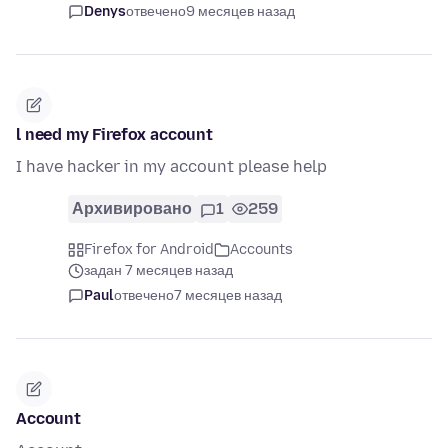
Denys
отвечено
9 месяцев назад
l need my Firefox account
I have hacker in my account please help
Архивировано
1
259
Firefox for Android
Accounts
задан 7 месяцев назад
Paul
отвечено
7 месяцев назад
Account