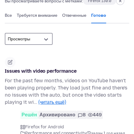
Вы просматриваете вопросы с метками:
Firefox 130.0
Все
Требуется внимание
Отвеченные
Готово
Issues with video performance
For the past few months, videos on YouTube haven't
been playing properly. They load just fine and there's
no issues with the auto, but once the video starts
playing it wi…
(читать ещё)
Решён
Архивировано
8
449
Firefox for Android
Performance and connectivity
задан 1 год назад