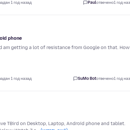
задан 1 год назад
Paul
отвечено
1 год на
roid phone
d am getting a lot of resistance from Google on that. How
задан 1 год назад
SuMo Bot
отвечено
1 год на
ve TBird on Desktop, Laptop, Android phone and tablet.