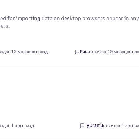
isted for importing data on desktop browsers appear in any
ers.
задан 10 месяцев назад
Paul
отвечено
10 месяцев на
задан 1 год назад
TyDraniu
отвечено
1 год на