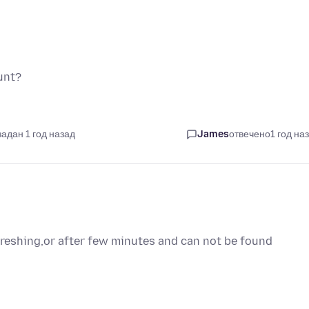
unt?
задан 1 год назад
James
отвечено
1 год на
efreshing,or after few minutes and can not be found