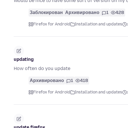
Would be nice to have some sort of version on my
Заблокирован
Архивировано
1
428
Firefox for Android
Installation and updates
updating
How often do you update
Архивировано
1
418
Firefox for Android
Installation and updates
update firefox