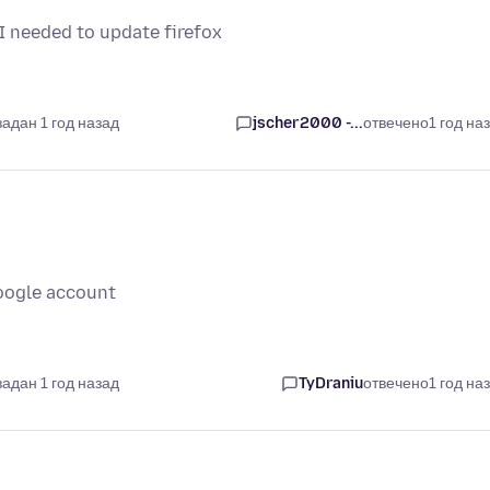
 I needed to update firefox
задан 1 год назад
jscher2000 -...
отвечено
1 год на
Google account
задан 1 год назад
TyDraniu
отвечено
1 год на