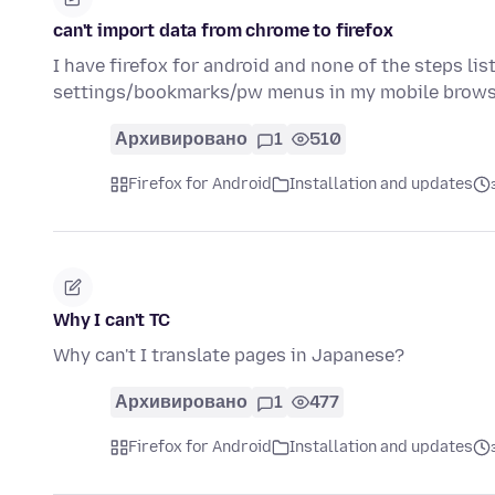
can't import data from chrome to firefox
I have firefox for android and none of the steps l
settings/bookmarks/pw menus in my mobile brows
Архивировано
1
510
Firefox for Android
Installation and updates
Why I can't TC
Why can't I translate pages in Japanese?
Архивировано
1
477
Firefox for Android
Installation and updates