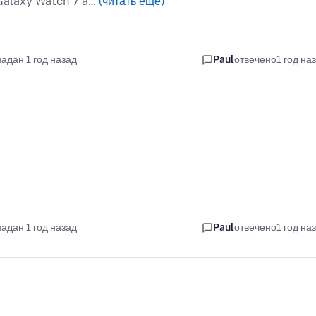
 Galaxy Watch 7 a…
(читать ещё)
задан 1 год назад
Paul
отвечено
1 год на
задан 1 год назад
Paul
отвечено
1 год на