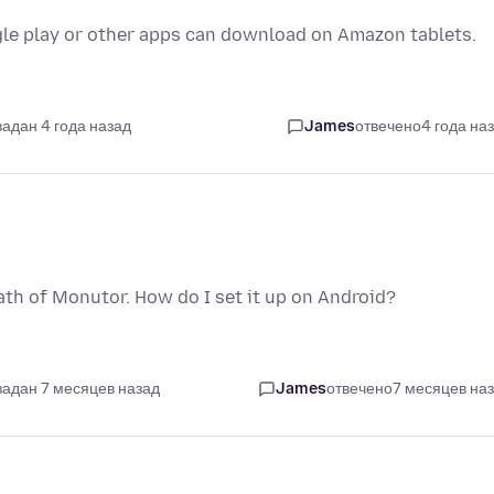
e play or other apps can download on Amazon tablets.
задан 4 года назад
James
отвечено
4 года на
eath of Monutor. How do I set it up on Android?
задан 7 месяцев назад
James
отвечено
7 месяцев на