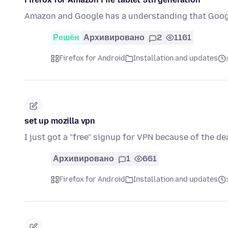
Amazon and Google has a understanding that Googl
Решён
Архивировано
2
1161
Firefox for Android
Installation and updates
set up mozilla vpn
I just got a "free" signup for VPN because of the d
Архивировано
1
661
Firefox for Android
Installation and updates