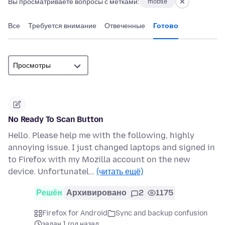
Вы просматриваете вопросы с метками:
mobile
Все
Требуется внимание
Отвеченные
Готово
No Ready To Scan Button
Hello. Please help me with the following, highly
annoying issue. I just changed laptops and signed in
to Firefox with my Mozilla account on the new
device. Unfortunatel…
(читать ещё)
Решён
Архивировано
2
1175
Firefox for Android
Sync and backup confusion
задан 1 год назад