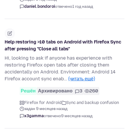
daniel.bondoroi
отвечено
1 год назад
Help restoring >10 tabs on Android with Firefox Sync
after pressing "Close all tabs"
Hi, looking to ask if anyone has experience with
restoring Firefox open tabs after closing them
accidentally on Android. Environment: Android 14
Firefox account sync enab…
(читать ещё)
Решён
Архивировано
3
260
Firefox for Android
Sync and backup confusion
задан 9 месяцев назад
x3gamma
отвечено
9 месяцев назад