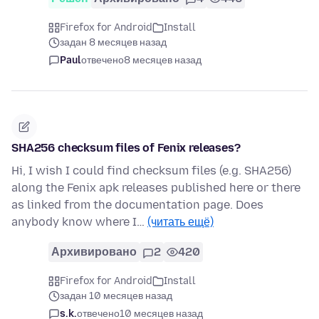
Firefox for Android
Install
задан 8 месяцев назад
Paul
отвечено
8 месяцев назад
SHA256 checksum files of Fenix releases?
Hi, I wish I could find checksum files (e.g. SHA256)
along the Fenix apk releases published here or there
as linked from the documentation page. Does
anybody know where I…
(читать ещё)
Архивировано
2
420
Firefox for Android
Install
задан 10 месяцев назад
s.k.
отвечено
10 месяцев назад