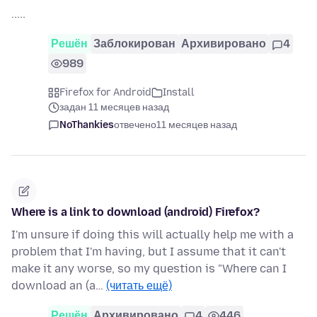
.....
Решён
Заблокирован
Архивировано
4
989
Firefox for Android
Install
задан 11 месяцев назад
NoThankies
отвечено
11 месяцев назад
Where is a link to download (android) Firefox?
I'm unsure if doing this will actually help me with a
problem that I'm having, but I assume that it can't
make it any worse, so my question is "Where can I
download an (a…
(читать ещё)
Решён
Архивировано
4
446