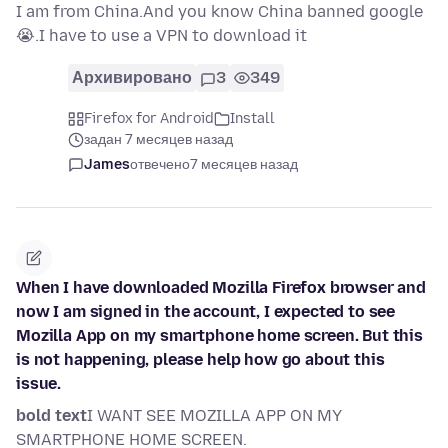
I am from China.And you know China banned google
😭.I have to use a VPN to download it
Архивировано
3
349
Firefox for Android
Install
задан 7 месяцев назад
James
отвечено
7 месяцев назад
When I have downloaded Mozilla Firefox browser and
now I am signed in the account, I expected to see
Mozilla App on my smartphone home screen. But this
is not happening, please help how go about this
issue.
bold text
I WANT SEE MOZILLA APP ON MY
SMARTPHONE HOME SCREEN.