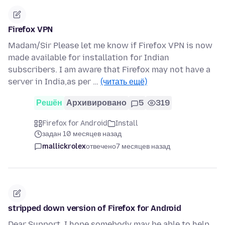
Firefox VPN
Madam/Sir Please let me know if Firefox VPN is now
made available for installation for Indian
subscribers. I am aware that Firefox may not have a
server in India,as per …
(читать ещё)
Решён
Архивировано
5
319
Firefox for Android
Install
задан 10 месяцев назад
mallickrolex
отвечено
7 месяцев назад
stripped down version of Firefox for Android
Dear Support, I hope somebody may be able to help.