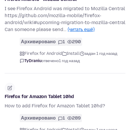
I see Firefox Android was migrated to Mozilla Central
https://github.com/mozilla-mobile/firefox-
android/wiki#upcoming-migration-to-mozilla-central
Can someone please send…
(читать ещё)
Архивировано
1
290
Firefox for Android
Install
задан 1 год назад
TyDraniu
отвечено
1 год назад
Firefox for Amazon Tablet 10hd
How to add Firefox for Amazon Tablet 10hd?
Архивировано
1
289
Firefox for Android
Install
задан 1 год назад