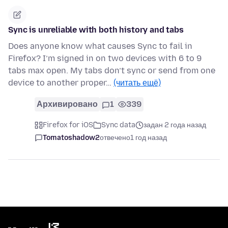
Sync is unreliable with both history and tabs
Does anyone know what causes Sync to fail in
Firefox? I’m signed in on two devices with 6 to 9
tabs max open. My tabs don’t sync or send from one
device to another proper…
(читать ещё)
Архивировано
1
339
Firefox for iOS
Sync data
задан 2 года назад
Tomatoshadow2
отвечено
1 год назад