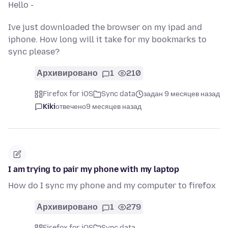
Hello -
Ive just downloaded the browser on my ipad and
iphone. How long will it take for my bookmarks to
sync please?
Архивировано
1
210
Firefox for iOS
Sync data
задан 9 месяцев назад
Kiki
отвечено
9 месяцев назад
I am trying to pair my phone with my laptop
How do I sync my phone and my computer to firefox
Архивировано
1
279
Firefox for iOS
Sync data