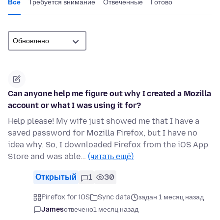
Все
Требуется внимание
Отвеченные
Готово
Can anyone help me figure out why I created a Mozilla
account or what I was using it for?
Help please! My wife just showed me that I have a
saved password for Mozilla Firefox, but I have no
idea why. So, I downloaded Firefox from the iOS App
Store and was able…
(читать ещё)
Открытый
1
30
Firefox for iOS
Sync data
задан 1 месяц назад
James
отвечено
1 месяц назад