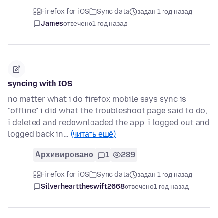
Firefox for iOS
Sync data
задан 1 год назад
James
отвечено
1 год назад
syncing with IOS
no matter what i do firefox mobile says sync is
"offline" i did what the troubleshoot page said to do,
i deleted and redownloaded the app, i logged out and
logged back in…
(читать ещё)
Архивировано
1
289
Firefox for iOS
Sync data
задан 1 год назад
Silverhearttheswift2668
отвечено
1 год назад