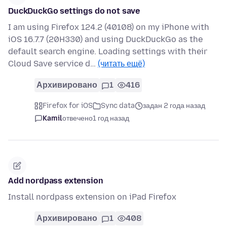
DuckDuckGo settings do not save
I am using Firefox 124.2 (40108) on my iPhone with
iOS 16.7.7 (20H330) and using DuckDuckGo as the
default search engine. Loading settings with their
Cloud Save service d…
(читать ещё)
Архивировано
1
416
Firefox for iOS
Sync data
задан 2 года назад
Kamil
отвечено
1 год назад
Add nordpass extension
Install nordpass extension on iPad Firefox
Архивировано
1
408