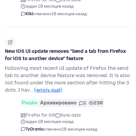
задан 10 месяцев назад
Kiki
отвечено
10 месяцев назад
New iOS UI update removes "Send a tab from Firefox
for iOS to another device" feature
Following most recent UI update of Firefox the send
tab to another device feature was removed. It is also
not found under the more section after hitting the 3
dots. I hav…
(читать ещё)
Решён
Архивировано
1
230
Firefox for iOS
Sync data
задан 10 месяцев назад
TyDraniu
отвечено
10 месяцев назад