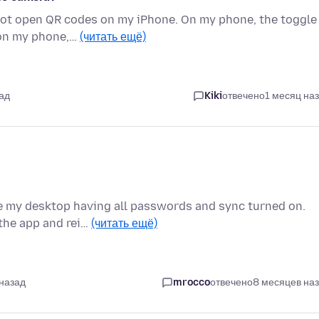
 not open QR codes on my iPhone. On my phone, the toggle
 on my phone,…
(читать ещё)
ад
Kiki
отвечено
1 месяц на
e my desktop having all passwords and sync turned on.
 the app and rei…
(читать ещё)
 назад
mrocco
отвечено
8 месяцев на