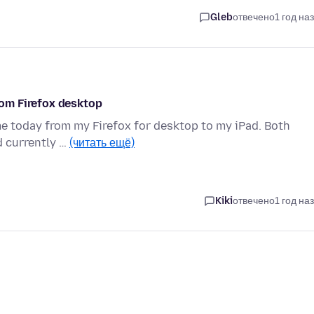
Gleb
отвечено
1 год на
from Firefox desktop
time today from my Firefox for desktop to my iPad. Both
d currently …
(читать ещё)
Kiki
отвечено
1 год на