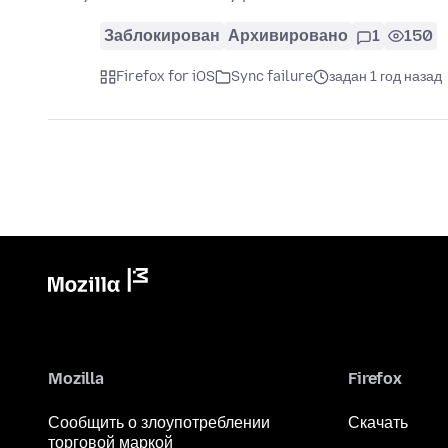
Заблокирован
Архивировано
1
150
Firefox for iOS
Sync failure
задан 1 год назад
Mozilla
Firefox
Сообщить о злоупотреблении
Скачать
торговой маркой