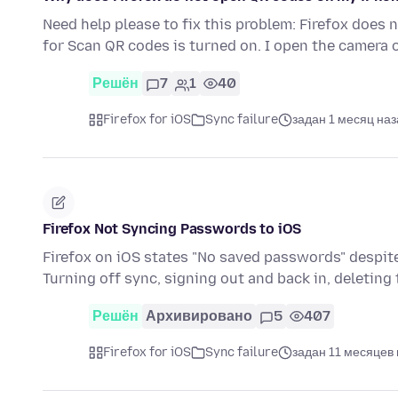
Need help please to fix this problem: Firefox does
for Scan QR codes is turned on. I open the camera
Решён
7
1
40
Firefox for iOS
Sync failure
задан 1 месяц наз
Firefox Not Syncing Passwords to iOS
Firefox on iOS states "No saved passwords" despit
Turning off sync, signing out and back in, deleting
Решён
Архивировано
5
407
Firefox for iOS
Sync failure
задан 11 месяцев