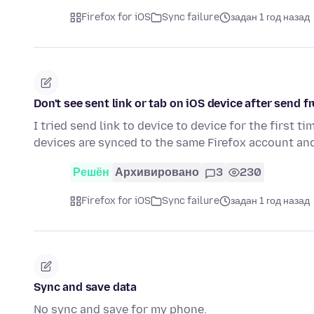
Firefox for iOS
Sync failure
задан 1 год назад
Don't see sent link or tab on iOS device after send 
I tried send link to device to device for the first 
devices are synced to the same Firefox account an
Решён
Архивировано
3
230
Firefox for iOS
Sync failure
задан 1 год назад
Sync and save data
No sync and save for my phone.