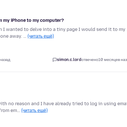
m my iPhone to my computer?
 I wanted to delve into a tiny page I would send it to my
 gone away. …
(читать ещё)
 назад
simon.c.lord
отвечено
10 месяцев на
th no reason and I have already tried to log in using ema
e from em…
(читать ещё)