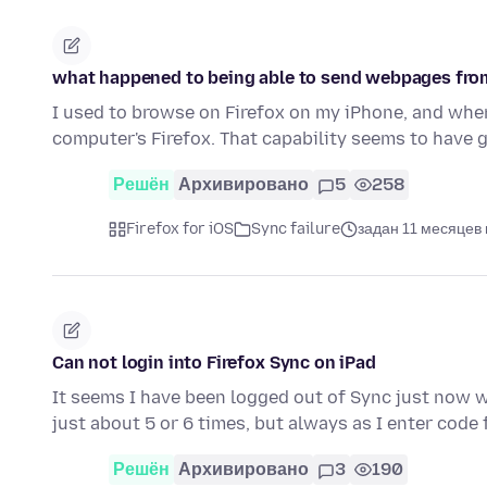
what happened to being able to send webpages fro
I used to browse on Firefox on my iPhone, and when
computer's Firefox. That capability seems to have
Решён
Архивировано
5
258
Firefox for iOS
Sync failure
задан 11 месяцев
Can not login into Firefox Sync on iPad
It seems I have been logged out of Sync just now wi
just about 5 or 6 times, but always as I enter cod
Решён
Архивировано
3
190