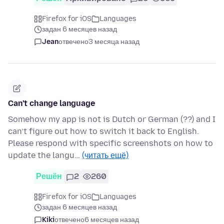
Firefox for iOS
Languages
задан 6 месяцев назад
Jean
отвечено
3 месяца назад
Can’t change language
Somehow my app is not is Dutch or German (??) and I
can’t figure out how to switch it back to English.
Please respond with specific screenshots on how to
update the langu…
(читать ещё)
Решён
2
260
Firefox for iOS
Languages
задан 6 месяцев назад
Kiki
отвечено
6 месяцев назад