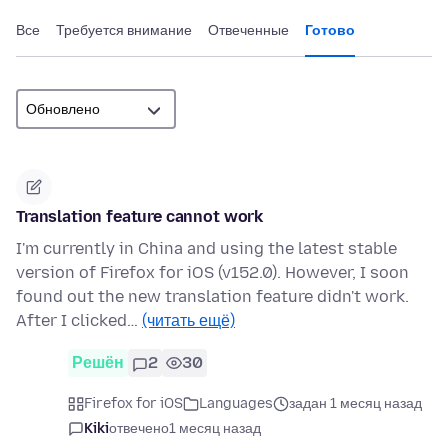
Все
Требуется внимание
Отвеченные
Готово
Translation feature cannot work
I'm currently in China and using the latest stable
version of Firefox for iOS (v152.0). However, I soon
found out the new translation feature didn't work.
After I clicked…
(читать ещё)
Решён
2
30
Firefox for iOS
Languages
задан 1 месяц назад
Kiki
отвечено
1 месяц назад