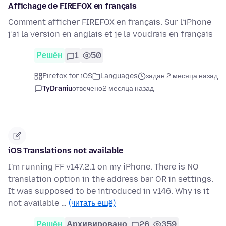
Affichage de FIREFOX en français
Comment afficher FIREFOX en français. Sur l’iPhone
j’ai la version en anglais et je la voudrais en français
Решён
1
50
Firefox for iOS
Languages
задан 2 месяца назад
TyDraniu
отвечено
2 месяца назад
iOS Translations not available
I'm running FF v147.2.1 on my iPhone. There is NO
translation option in the address bar OR in settings.
It was supposed to be introduced in v146. Why is it
not available …
(читать ещё)
Решён
Архивировано
26
359