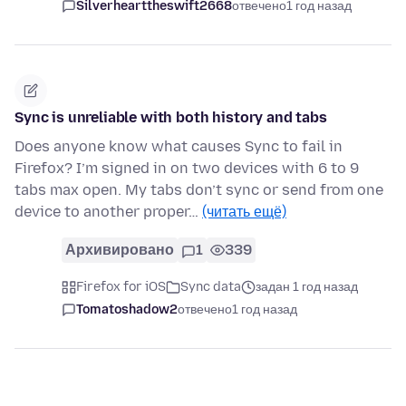
Silverhearttheswift2668
отвечено
1 год назад
Sync is unreliable with both history and tabs
Does anyone know what causes Sync to fail in
Firefox? I’m signed in on two devices with 6 to 9
tabs max open. My tabs don’t sync or send from one
device to another proper…
(читать ещё)
Архивировано
1
339
Firefox for iOS
Sync data
задан 1 год назад
Tomatoshadow2
отвечено
1 год назад