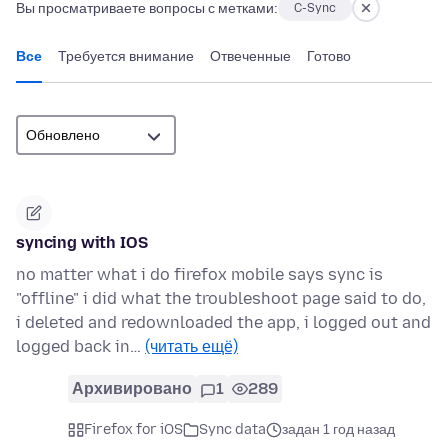
Вы просматриваете вопросы с метками:
C-Sync
Все
Требуется внимание
Отвеченные
Готово
syncing with IOS
no matter what i do firefox mobile says sync is
"offline" i did what the troubleshoot page said to do,
i deleted and redownloaded the app, i logged out and
logged back in…
(читать ещё)
Архивировано
1
289
Firefox for iOS
Sync data
задан 1 год назад